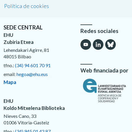
Política de cookies
SEDE CENTRAL
Redes sociales
EHU
Zubiria Etxea
Lehendakari Agirre, 81
48015 Bilbao
tfno.:
(34) 94 601 70 91
Web financiada por
email:
hegoa@ehu.eus
Mapa
EHU
Koldo Mitxelena Biblioteka
Nieves Cano, 33
01006 Vitoria-Gasteiz
tfno.:
(34) 945 01 42 87