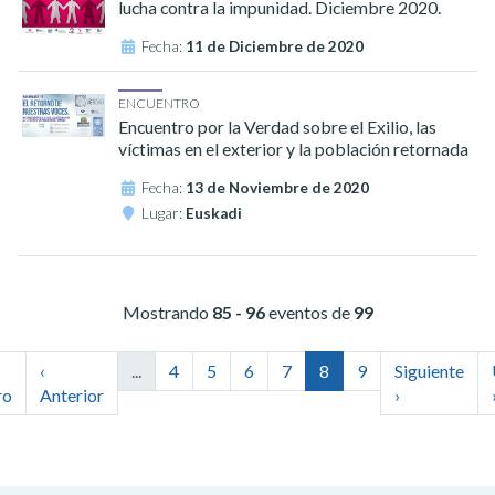
lucha contra la impunidad. Diciembre 2020.
Fecha:
11 de Diciembre de 2020
ENCUENTRO
Encuentro por la Verdad sobre el Exilio, las
víctimas en el exterior y la población retornada
Fecha:
13 de Noviembre de 2020
Lugar:
Euskadi
Mostrando
85 - 96
eventos de
99
‹
...
4
5
6
7
8
9
Siguiente
ro
Anterior
›