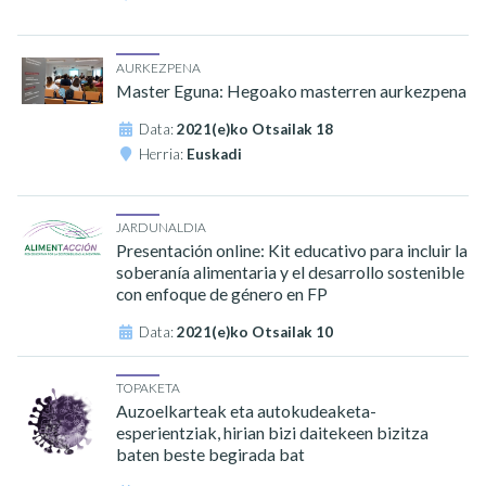
AURKEZPENA
Master Eguna: Hegoako masterren aurkezpena
Data:
2021(e)ko Otsailak 18
Herria:
Euskadi
JARDUNALDIA
Presentación online: Kit educativo para incluir la
soberanía alimentaria y el desarrollo sostenible
con enfoque de género en FP
Data:
2021(e)ko Otsailak 10
TOPAKETA
Auzoelkarteak eta autokudeaketa-
esperientziak, hirian bizi daitekeen bizitza
baten beste begirada bat