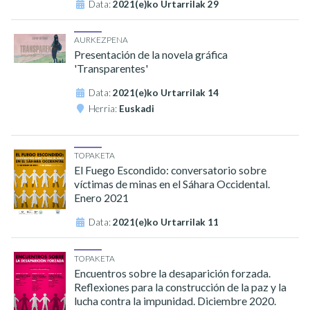
Data:
2021(e)ko Urtarrilak 29
AURKEZPENA
Presentación de la novela gráfica
'Transparentes'
Data:
2021(e)ko Urtarrilak 14
Herria:
Euskadi
TOPAKETA
El Fuego Escondido: conversatorio sobre
víctimas de minas en el Sáhara Occidental.
Enero 2021
Data:
2021(e)ko Urtarrilak 11
TOPAKETA
Encuentros sobre la desaparición forzada.
Reflexiones para la construcción de la paz y la
lucha contra la impunidad. Diciembre 2020.