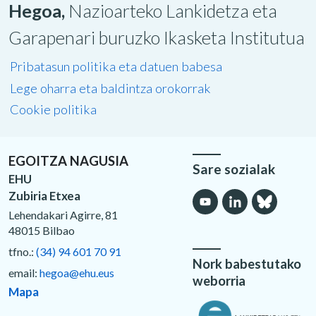
Hegoa,
Nazioarteko Lankidetza eta
Garapenari buruzko Ikasketa Institutua
Pribatasun politika eta datuen babesa
Lege oharra eta baldintza orokorrak
Cookie politika
EGOITZA NAGUSIA
Sare sozialak
EHU
Zubiria Etxea
Lehendakari Agirre, 81
48015 Bilbao
tfno.:
(34) 94 601 70 91
Nork babestutako
email:
hegoa@ehu.eus
weborria
Mapa