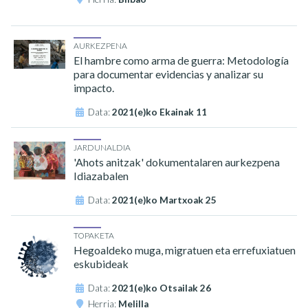
AURKEZPENA
El hambre como arma de guerra: Metodología
para documentar evidencias y analizar su
impacto.
Data:
2021(e)ko Ekainak 11
JARDUNALDIA
'Ahots anitzak' dokumentalaren aurkezpena
Idiazabalen
Data:
2021(e)ko Martxoak 25
TOPAKETA
Hegoaldeko muga, migratuen eta errefuxiatuen
eskubideak
Data:
2021(e)ko Otsailak 26
Herria:
Melilla