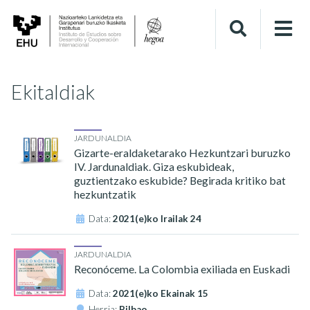
Ekitaldiak
JARDUNALDIA
Gizarte-eraldaketarako Hezkuntzari buruzko
IV. Jardunaldiak. Giza eskubideak,
guztientzako eskubide? Begirada kritiko bat
hezkuntzatik
Data:
2021(e)ko Irailak 24
JARDUNALDIA
Reconóceme. La Colombia exiliada en Euskadi
Data:
2021(e)ko Ekainak 15
Herria:
Bilbao