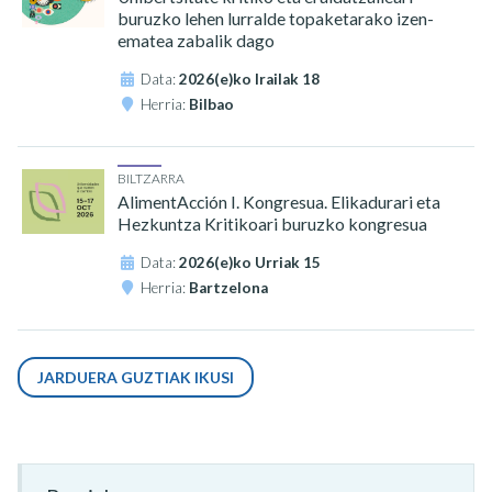
buruzko lehen lurralde topaketarako izen-
ematea zabalik dago
Data:
2026(e)ko Irailak 18
Herria:
Bilbao
BILTZARRA
AlimentAcción I. Kongresua. Elikadurari eta
Hezkuntza Kritikoari buruzko kongresua
Data:
2026(e)ko Urriak 15
Herria:
Bartzelona
JARDUERA GUZTIAK IKUSI