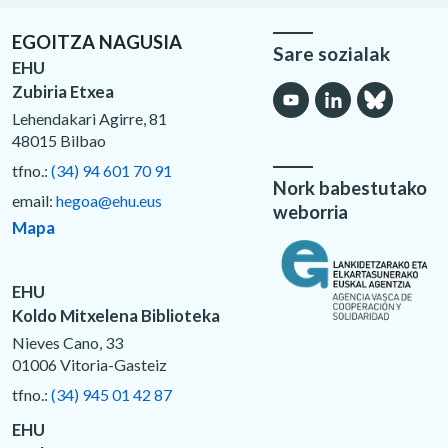
EGOITZA NAGUSIA
Sare sozialak
EHU
Zubiria Etxea
Lehendakari Agirre, 81
48015 Bilbao
tfno.:
(34) 94 601 70 91
Nork babestutako
email:
hegoa@ehu.eus
weborria
Mapa
EHU
Koldo Mitxelena Biblioteka
Nieves Cano, 33
01006 Vitoria-Gasteiz
tfno.:
(34) 945 01 42 87
EHU