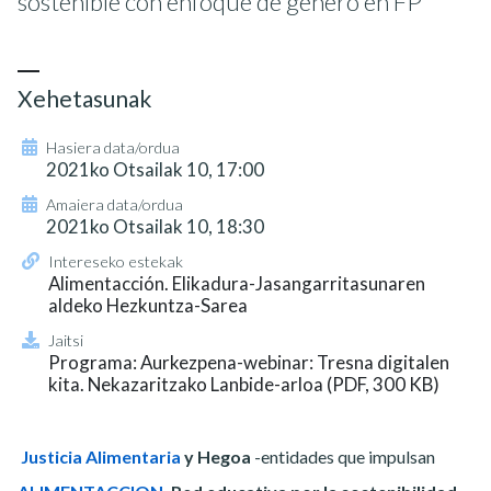
sostenible con enfoque de género en FP
Xehetasunak
Hasiera data/ordua
2021ko Otsailak 10, 17:00
Amaiera data/ordua
2021ko Otsailak 10, 18:30
Intereseko estekak
Alimentacción. Elikadura-Jasangarritasunaren
aldeko Hezkuntza-Sarea
Jaitsi
Programa: Aurkezpena-webinar: Tresna digitalen
kita. Nekazaritzako Lanbide-arloa (PDF, 300 KB)
Justicia Alimentaria
y Hegoa
-entidades que impulsan