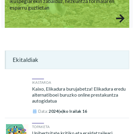
ikuspegiarekin zabalduz, hezkuntza formalaren
esparru guztietan
Ekitaldiak
IKASTAROA
Kaixo, Elikadura burujabetza! Elikadura eredu
alternatiboei buruzko online prestakuntza
autogidatua
Data:
2024(e)ko Irailak 16
TOPAKETA
Unibertsitate kritiko eta eraldatzaileari