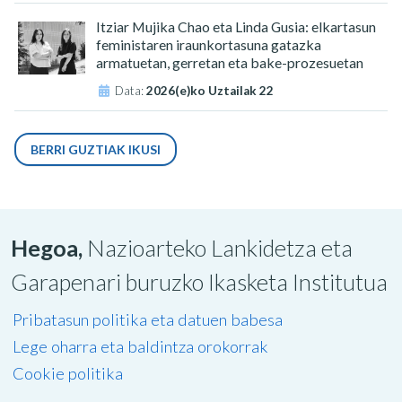
Itziar Mujika Chao eta Linda Gusia: elkartasun
feministaren iraunkortasuna gatazka
armatuetan, gerretan eta bake-prozesuetan
Data:
2026(e)ko Uztailak 22
BERRI GUZTIAK IKUSI
Hegoa,
Nazioarteko Lankidetza eta
Garapenari buruzko Ikasketa Institutua
Pribatasun politika eta datuen babesa
Lege oharra eta baldintza orokorrak
Cookie politika