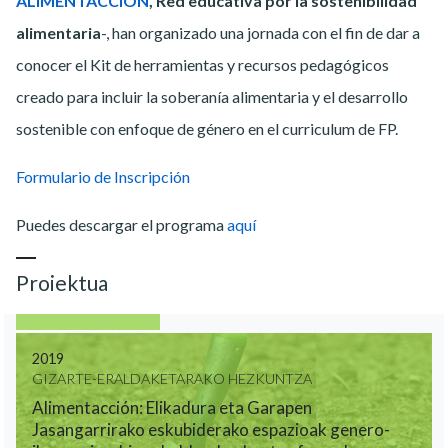
ALIMENTACCION
, Red educativa por la sostenibilidad
alimentaria
-, han organizado una jornada con el fin de dar a
conocer el Kit de herramientas y recursos pedagógicos
creado para incluir la soberanía alimentaria y el desarrollo
sostenible con enfoque de género en el curriculum de FP.
Formulario de Inscripción
Puedes descargar el programa
aquí
Proiektua
2019
GIZARTE-ERALDAKETARAKO HEZKUNTZA
Alimentacción: Elikadura eta Garapen
Jasangarrirako eskubiderako espazioak genero-