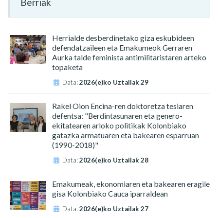
Berriak
Herrialde desberdinetako giza eskubideen
defendatzaileen eta Emakumeok Gerraren
Aurka talde feminista antimilitaristaren arteko
topaketa
Data:
2026(e)ko Uztailak 29
Rakel Oion Encina-ren doktoretza tesiaren
defentsa: "Berdintasunaren eta genero-
ekitatearen arloko politikak Kolonbiako
gatazka armatuaren eta bakearen esparruan
(1990-2018)"
Data:
2026(e)ko Uztailak 28
Emakumeak, ekonomiaren eta bakearen eragile
gisa Kolonbiako Cauca iparraldean
Data:
2026(e)ko Uztailak 27