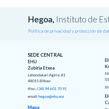
Hegoa,
Instituto de E
Política de privacidad y protección de da
SEDE CENTRAL
E
EHU
K
Zubiria Etxea
Ni
Lehendakari Agirre, 81
01
48015 Bilbao
tf
tfno.:
(34) 94 601 70 91
E
email:
hegoa@ehu.eus
C
Mapa