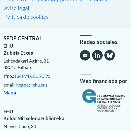
Aviso legal
Política de cookies
SEDE CENTRAL
Redes sociales
EHU
Zubiria Etxea
Lehendakari Agirre, 81
48015 Bilbao
tfno.:
(34) 94 601 70 91
Web financiada por
email:
hegoa@ehu.eus
Mapa
EHU
Koldo Mitxelena Biblioteka
Nieves Cano, 33