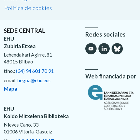
Política de cookies
SEDE CENTRAL
Redes sociales
EHU
Zubiria Etxea
Lehendakari Agirre, 81
48015 Bilbao
tfno.:
(34) 94 601 70 91
Web financiada por
email:
hegoa@ehu.eus
Mapa
EHU
Koldo Mitxelena Biblioteka
Nieves Cano, 33
01006 Vitoria-Gasteiz