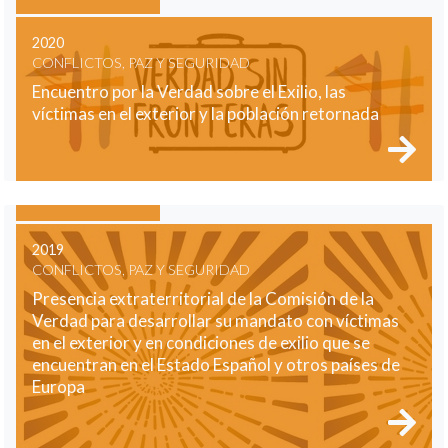
2020
CONFLICTOS, PAZ Y SEGURIDAD
Encuentro por la Verdad sobre el Exilio, las
víctimas en el exterior y la población retornada
2019
CONFLICTOS, PAZ Y SEGURIDAD
Presencia extraterritorial de la Comisión de la
Verdad para desarrollar su mandato con víctimas
en el exterior y en condiciones de exilio que se
encuentran en el Estado Español y otros países de
Europa