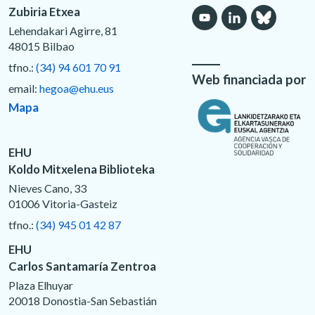
Zubiria Etxea
Lehendakari Agirre, 81
48015 Bilbao
tfno.:
(34) 94 601 70 91
Web financiada por
email:
hegoa@ehu.eus
Mapa
EHU
Koldo Mitxelena Biblioteka
Nieves Cano, 33
01006 Vitoria-Gasteiz
tfno.:
(34) 945 01 42 87
EHU
Carlos Santamaría Zentroa
Plaza Elhuyar
20018 Donostia-San Sebastián