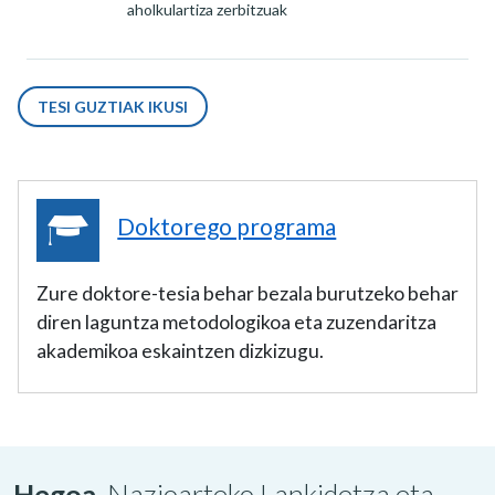
aholkulartiza zerbitzuak
TESI GUZTIAK IKUSI
Doktorego programa
Zure doktore-tesia behar bezala burutzeko behar
diren laguntza metodologikoa eta zuzendaritza
akademikoa eskaintzen dizkizugu.
Hegoa,
Nazioarteko Lankidetza eta