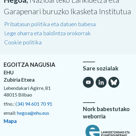
Garapenari buruzko Ikasketa Institutua
Pribatasun politika eta datuen babesa
Lege oharra eta baldintza orokorrak
Cookie politika
EGOITZA NAGUSIA
Sare sozialak
EHU
Zubiria Etxea
Lehendakari Agirre, 81
48015 Bilbao
tfno.:
(34) 94 601 70 91
Nork babestutako
email:
hegoa@ehu.eus
weborria
Mapa