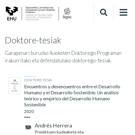
Doktore-tesiak
Garapenari buruzko Ikasketen Doktorego Programan
irakurritako eta defendatutako doktorego-tesiak.
DOKTORE-TESIA
Encuentros y desencuentros entre el Desarrollo
Humano y el Desarrollo Sostenible. Un análisis
teórico y empírico del Desarrollo Humano
Sostenible
2020
Andrés Herrera
Proiektuen kudeaketa eta