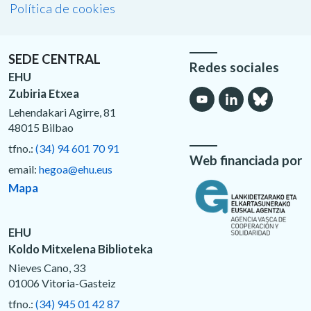
Política de cookies
SEDE CENTRAL
Redes sociales
EHU
Zubiria Etxea
Lehendakari Agirre, 81
48015 Bilbao
tfno.:
(34) 94 601 70 91
Web financiada por
email:
hegoa@ehu.eus
Mapa
EHU
Koldo Mitxelena Biblioteka
Nieves Cano, 33
01006 Vitoria-Gasteiz
tfno.:
(34) 945 01 42 87