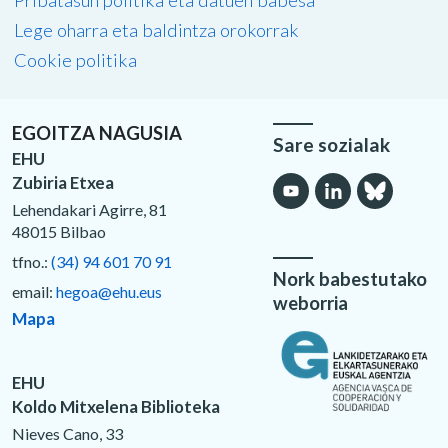
Lege oharra eta baldintza orokorrak
Cookie politika
EGOITZA NAGUSIA
Sare sozialak
EHU
Zubiria Etxea
Lehendakari Agirre, 81
48015 Bilbao
tfno.:
(34) 94 601 70 91
Nork babestutako
email:
hegoa@ehu.eus
weborria
Mapa
EHU
Koldo Mitxelena Biblioteka
Nieves Cano, 33