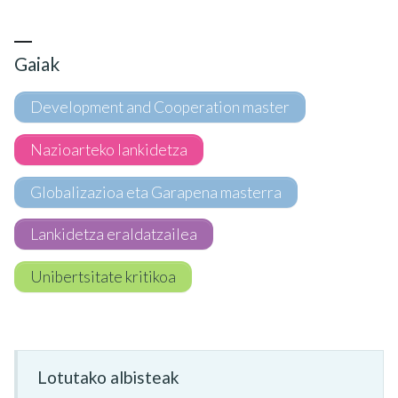
Gaiak
Development and Cooperation master
Nazioarteko lankidetza
Globalizazioa eta Garapena masterra
Lankidetza eraldatzailea
Unibertsitate kritikoa
Lotutako albisteak