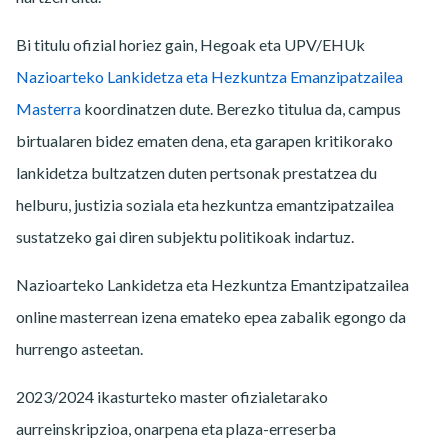
Bi titulu ofizial horiez gain, Hegoak eta UPV/EHUk
Nazioarteko Lankidetza eta Hezkuntza Emanzipatzailea
Masterra
koordinatzen dute. Berezko titulua da, campus
birtualaren bidez ematen dena, eta garapen kritikorako
lankidetza bultzatzen duten pertsonak prestatzea du
helburu, justizia soziala eta hezkuntza emantzipatzailea
sustatzeko gai diren subjektu politikoak indartuz.
Nazioarteko Lankidetza eta Hezkuntza Emantzipatzailea
online masterrean izena emateko epea zabalik egongo da
hurrengo asteetan.
2023/2024 ikasturteko master ofizialetarako
aurreinskripzioa, onarpena eta plaza-erreserba