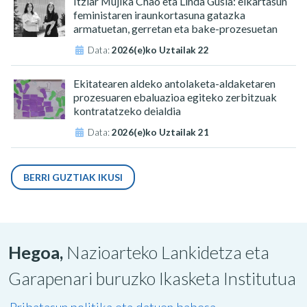
Itziar Mujika Chao eta Linda Gusia: elkartasun
feministaren iraunkortasuna gatazka
armatuetan, gerretan eta bake-prozesuetan
Data:
2026(e)ko Uztailak 22
Ekitatearen aldeko antolaketa-aldaketaren
prozesuaren ebaluazioa egiteko zerbitzuak
kontratatzeko deialdia
Data:
2026(e)ko Uztailak 21
BERRI GUZTIAK IKUSI
Hegoa,
Nazioarteko Lankidetza eta
Garapenari buruzko Ikasketa Institutua
Pribatasun politika eta datuen babesa