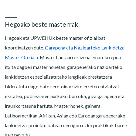
Hegoako beste masterrak
Hegoak eta UPV/EHUk beste master ofizial bat
koordinatzen dute,
Garapena eta Nazioarteko Lankidetza
Master Ofiziala
. Master hau, aurrez izena emateko epea
itxita dagoen master honetan, garapenerako nazioarteko
lankidetzan espezializatutako langileak prestatzera
bideratuta dago batez ere, oinarrizko erreferentziatzat
ekitatea, pobreziaren aurkako borroka, giza garapena eta
iraunkortasuna hartuta. Master honek, gainera,
Latinoamerikan, Afrikan, Asian edo Europan garapenerako
lankidetza-proiektu batean derrigorrezko praktikak barne
hartzen ditu.