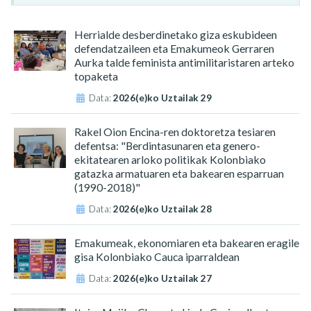
Herrialde desberdinetako giza eskubideen
defendatzaileen eta Emakumeok Gerraren
Aurka talde feminista antimilitaristaren arteko
topaketa
Data:
2026(e)ko Uztailak 29
Rakel Oion Encina-ren doktoretza tesiaren
defentsa: "Berdintasunaren eta genero-
ekitatearen arloko politikak Kolonbiako
gatazka armatuaren eta bakearen esparruan
(1990-2018)"
Data:
2026(e)ko Uztailak 28
Emakumeak, ekonomiaren eta bakearen eragile
gisa Kolonbiako Cauca iparraldean
Data:
2026(e)ko Uztailak 27