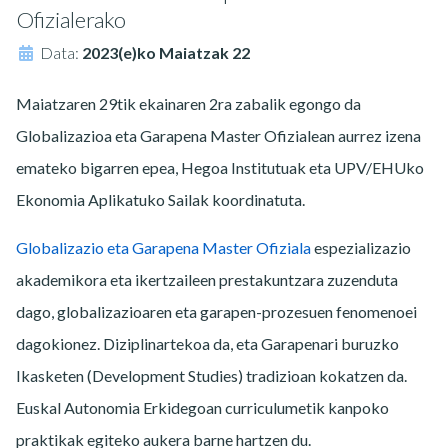
Ofizialerako
Data:
2023(e)ko Maiatzak 22
Maiatzaren 29tik ekainaren 2ra zabalik egongo da
Globalizazioa eta Garapena Master Ofizialean aurrez izena
emateko bigarren epea, Hegoa Institutuak eta UPV/EHUko
Ekonomia Aplikatuko Sailak koordinatuta.
Globalizazio eta Garapena Master Ofiziala
espezializazio
akademikora eta ikertzaileen prestakuntzara zuzenduta
dago, globalizazioaren eta garapen-prozesuen fenomenoei
dagokionez. Diziplinartekoa da, eta Garapenari buruzko
Ikasketen (Development Studies) tradizioan kokatzen da.
Euskal Autonomia Erkidegoan curriculumetik kanpoko
praktikak egiteko aukera barne hartzen du.