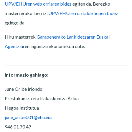
UPV/EHUren web orriaren bidez
egiten da. Berezko
masterrerako, berriz,
UPV/EHUren orrialde honen bidez
egingo da.
Hiru masterrek
Garapenerako Lankidetzaren Euskal
Agentzia
r
en laguntza ekonomikoa dute.
Informazio gehiago:
June Oribe Iriondo
Prestakuntza eta Irakaskuntza Arloa
Hegoa Institutua
june_oribe001@ehu.eus
946 01 70 47