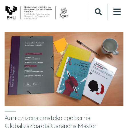
Aurrez izena emateko epe berria
Globalizazioa eta Garapena Master