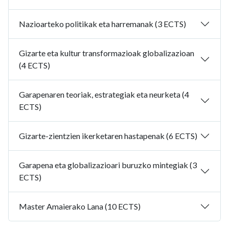
Nazioarteko politikak eta harremanak (3 ECTS)
Gizarte eta kultur transformazioak globalizazioan
(4 ECTS)
Garapenaren teoriak, estrategiak eta neurketa (4
ECTS)
Gizarte-zientzien ikerketaren hastapenak (6 ECTS)
Garapena eta globalizazioari buruzko mintegiak (3
ECTS)
Master Amaierako Lana (10 ECTS)