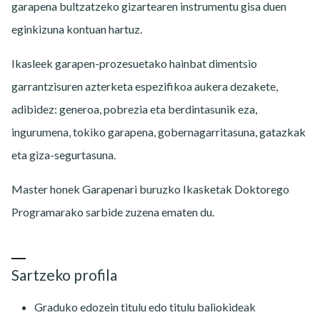
garapena bultzatzeko gizartearen instrumentu gisa duen
eginkizuna kontuan hartuz.
Ikasleek garapen-prozesuetako hainbat dimentsio
garrantzisuren azterketa espezifikoa aukera dezakete,
adibidez: generoa, pobrezia eta berdintasunik eza,
ingurumena, tokiko garapena,
gobernagarritasun
a, gatazkak
eta giza-segurtasuna.
Master honek Garapenari buruzko Ikasketak Doktorego
Programarako sarbide zuzena ematen du.
Sartzeko profila
Graduko edozein titulu edo titulu baliokideak