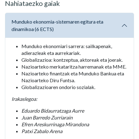
Nahiataezko gaiak
Munduko ekonomia-sistemaren egitura eta
dinamikoa (6 ECTS)
Munduko ekonomiari sarrera: sailkapenak,
adierazleak eta aurrekariak.
Globalizazioa: kontzeptua, aktoreak eta joerak.
Nazioarteko merkataritza harremanak eta MME.
Nazioarteko finantzak eta Munduko Bankua eta
Nazioarteko Diru Funtsa.
Globalizazioaren ondorio sozialak.
Irakaslegoa:
Eduardo Bidaurratzaga Aurre
Juan Barredo Zurriarain
Efren Areskurrinaga Mirandona
Patxi Zabalo Arena