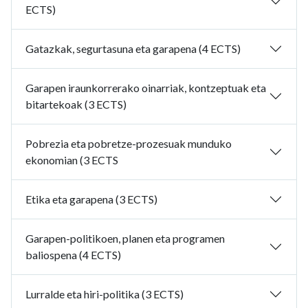
ECTS)
Gatazkak, segurtasuna eta garapena (4 ECTS)
Garapen iraunkorrerako oinarriak, kontzeptuak eta
bitartekoak (3 ECTS)
Pobrezia eta pobretze-prozesuak munduko
ekonomian (3 ECTS
Etika eta garapena (3 ECTS)
Garapen-politikoen, planen eta programen
baliospena (4 ECTS)
Lurralde eta hiri-politika (3 ECTS)