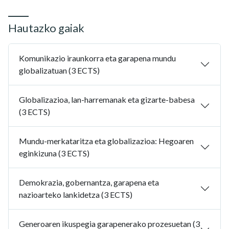
Hautazko gaiak
Komunikazio iraunkorra eta garapena mundu
globalizatuan (3 ECTS)
Globalizazioa, lan-harremanak eta gizarte-babesa
(3 ECTS)
Mundu-merkataritza eta globalizazioa: Hegoaren
eginkizuna (3 ECTS)
Demokrazia, gobernantza, garapena eta
nazioarteko lankidetza (3 ECTS)
Generoaren ikuspegia garapenerako prozesuetan (3