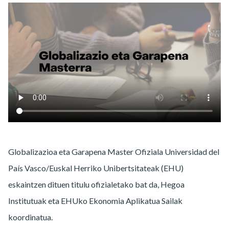
Globalizazioa eta Garapena Master Ofiziala Universidad del
País Vasco/Euskal Herriko Unibertsitateak (EHU)
eskaintzen dituen titulu ofizialetako bat da, Hegoa
Institutuak eta EHUko Ekonomia Aplikatua Sailak
koordinatua.