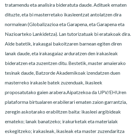
tratamendu eta analisira bideratuta daude. Adituek ematen
dituzte, eta bi masterretako ikasleentzat antolatzen dira
normalean (Globalizazioa eta Garapena, eta Garapena eta
Nazioarteko Lankidetza). Lan tutorizatuak bi eratakoak dira.
Alde batetik, irakasgai bakoitzaren barnean egiten diren
lanak daude, eta irakasgaiaz arduratzen den irakasleak
bideratzen eta zuzentzen ditu. Bestetik, master amaierako
tesinak daude, Batzorde Akademikoak izendatzen duen
masterreko irakasle batek zuzenduak, ikasleek
proposatutako gaien arabera.Aipatzekoa da UPV/EHUren
plataforma birtualaren erabilerari ematen zaion garrantzia,
zeregin askotarako erabiltzen baita: ikasleei argibideak
emateko; lanak banatzeko; irakurketak eta materialak
eskegitzeko; irakasleak, ikasleak eta master zuzendaritza