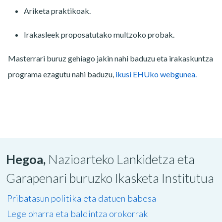
Ariketa praktikoak.
Irakasleek proposatutako multzoko probak.
Masterrari buruz gehiago jakin nahi baduzu eta irakaskuntza
programa ezagutu nahi baduzu,
ikusi EHUko webgunea.
Hegoa,
Nazioarteko Lankidetza eta
Garapenari buruzko Ikasketa Institutua
Pribatasun politika eta datuen babesa
Lege oharra eta baldintza orokorrak