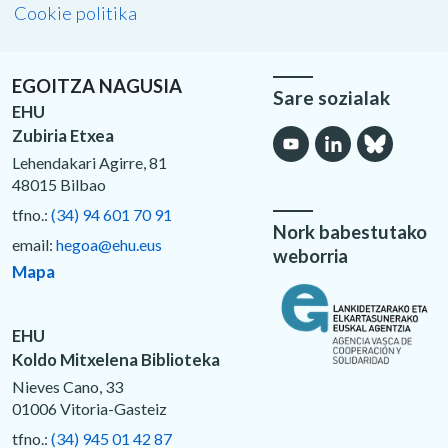
Cookie politika
EGOITZA NAGUSIA
Sare sozialak
EHU
Zubiria Etxea
Lehendakari Agirre, 81
48015 Bilbao
tfno.:
(34) 94 601 70 91
Nork babestutako
email:
hegoa@ehu.eus
weborria
Mapa
EHU
Koldo Mitxelena Biblioteka
Nieves Cano, 33
01006 Vitoria-Gasteiz
tfno.:
(34) 945 01 42 87