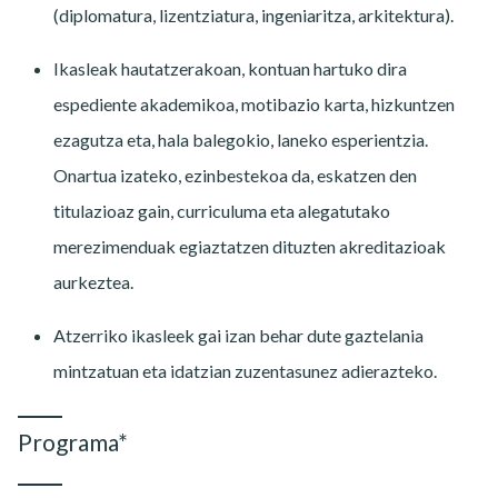
(diplomatura, lizentziatura, ingeniaritza, arkitektura).
Ikasleak hautatzerakoan, kontuan hartuko dira
espediente akademikoa, motibazio karta, hizkuntzen
ezagutza eta, hala balegokio, laneko esperientzia.
Onartua izateko, ezinbestekoa da, eskatzen den
titulazioaz gain, curriculuma eta alegatutako
merezimenduak egiaztatzen dituzten akreditazioak
aurkeztea.
Atzerriko ikasleek gai izan behar dute gaztelania
mintzatuan eta idatzian zuzentasunez adierazteko.
Programa*