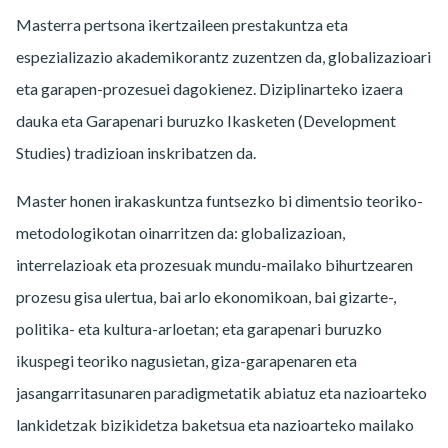
Masterra pertsona ikertzaileen prestakuntza eta
espezializazio akademikorantz zuzentzen da, globalizazioari
eta garapen-prozesuei dagokienez. Diziplinarteko izaera
dauka eta Garapenari buruzko Ikasketen (Development
Studies) tradizioan inskribatzen da.
Master honen irakaskuntza funtsezko bi dimentsio teoriko-
metodologikotan oinarritzen da: globalizazioan,
interrelazioak eta prozesuak mundu-mailako bihurtzearen
prozesu gisa ulertua, bai arlo ekonomikoan, bai gizarte-,
politika- eta kultura-arloetan; eta garapenari buruzko
ikuspegi teoriko nagusietan, giza-garapenaren eta
jasangarritasunaren paradigmetatik abiatuz eta nazioarteko
lankidetzak bizikidetza baketsua eta nazioarteko mailako