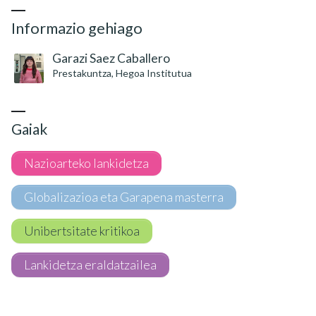
Informazio gehiago
Garazi Saez Caballero
Prestakuntza, Hegoa Institutua
Gaiak
Nazioarteko lankidetza
Globalizazioa eta Garapena masterra
Unibertsitate kritikoa
Lankidetza eraldatzailea