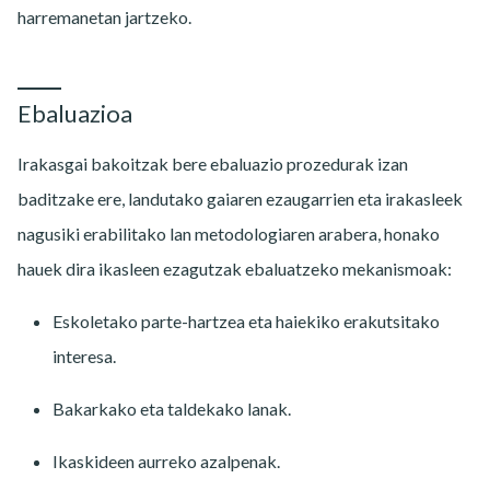
harremanetan jartzeko.
Ebaluazioa
Irakasgai bakoitzak bere ebaluazio prozedurak izan
baditzake ere, landutako gaiaren ezaugarrien eta irakasleek
nagusiki erabilitako lan metodologiaren arabera, honako
hauek dira ikasleen ezagutzak ebaluatzeko mekanismoak:
Eskoletako parte-hartzea eta haiekiko erakutsitako
interesa.
Bakarkako eta taldekako lanak.
Ikaskideen aurreko azalpenak.