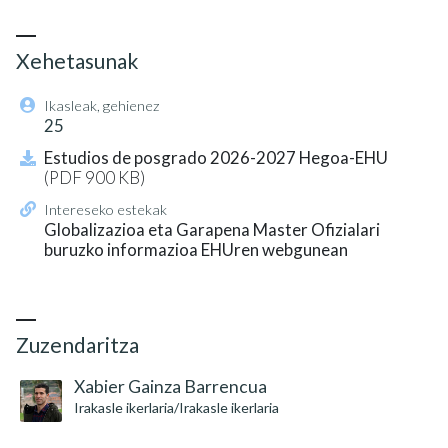
Xehetasunak
Ikasleak, gehienez
25
Estudios de posgrado 2026-2027 Hegoa-EHU
(PDF 900 KB)
Intereseko estekak
Globalizazioa eta Garapena Master Ofizialari
buruzko informazioa EHUren webgunean
Kredituak: 60 ECTS
Zuzendaritza
Xabier Gainza Barrencua
Irakasle ikerlaria/Irakasle ikerlaria