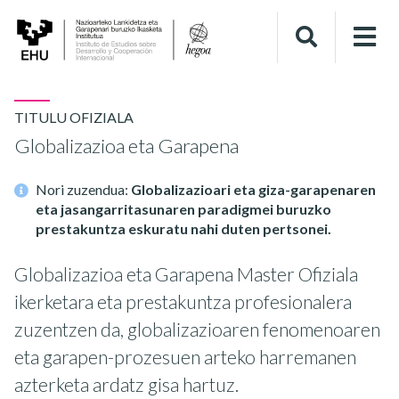
TITULU OFIZIALA
Globalizazioa eta Garapena
Nori zuzendua:
Globalizazioari eta giza-garapenaren
eta jasangarritasunaren paradigmei buruzko
prestakuntza eskuratu nahi duten pertsonei.
Globalizazioa eta Garapena Master Ofiziala
ikerketara eta prestakuntza profesionalera
zuzentzen da, globalizazioaren fenomenoaren
eta garapen-prozesuen arteko harremanen
azterketa ardatz gisa hartuz.