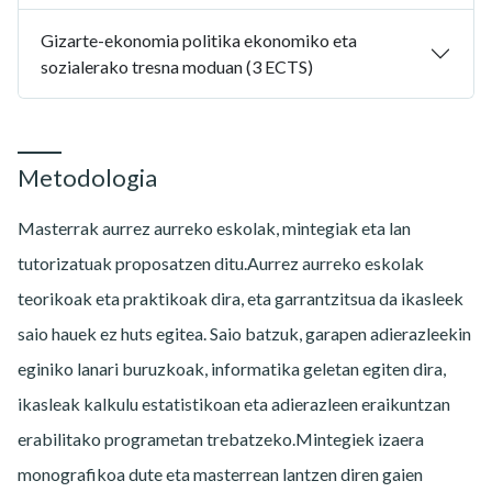
Gizarte-ekonomia politika ekonomiko eta
sozialerako tresna moduan (3 ECTS)
Metodologia
Masterrak aurrez aurreko eskolak, mintegiak eta lan
tutorizatuak proposatzen ditu.Aurrez aurreko eskolak
teorikoak eta praktikoak dira, eta garrantzitsua da ikasleek
saio hauek ez huts egitea. Saio batzuk, garapen adierazleekin
eginiko lanari buruzkoak, informatika geletan egiten dira,
ikasleak kalkulu estatistikoan eta adierazleen eraikuntzan
erabilitako programetan trebatzeko.Mintegiek izaera
monografikoa dute eta masterrean lantzen diren gaien