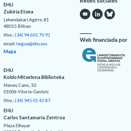
Redes sociales
EHU
Zubiria Etxea
Lehendakari Agirre, 81
48015 Bilbao
tfno.:
(34) 94 601 70 91
Web financiada por
email:
hegoa@ehu.eus
Mapa
EHU
Koldo Mitxelena Biblioteka
Nieves Cano, 33
01006 Vitoria-Gasteiz
tfno.:
(34) 945 01 42 87
EHU
Carlos Santamaría Zentroa
Plaza Elhuyar