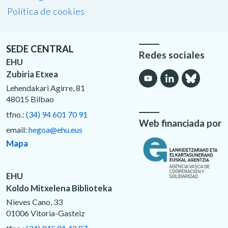
Política de cookies
SEDE CENTRAL
Redes sociales
EHU
Zubiria Etxea
Lehendakari Agirre, 81
48015 Bilbao
tfno.:
(34) 94 601 70 91
Web financiada por
email:
hegoa@ehu.eus
Mapa
EHU
Koldo Mitxelena Biblioteka
Nieves Cano, 33
01006 Vitoria-Gasteiz