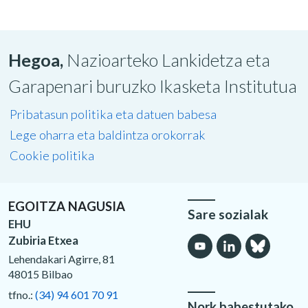
Hegoa,
Nazioarteko Lankidetza eta
Garapenari buruzko Ikasketa Institutua
Pribatasun politika eta datuen babesa
Lege oharra eta baldintza orokorrak
Cookie politika
EGOITZA NAGUSIA
Sare sozialak
EHU
Zubiria Etxea
Lehendakari Agirre, 81
48015 Bilbao
tfno.:
(34) 94 601 70 91
Nork babestutako