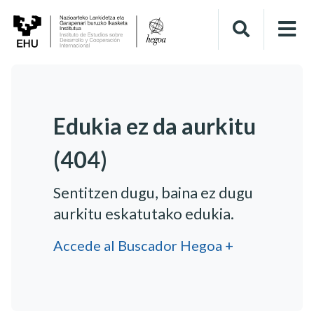
Edukia ez da aurkitu
(404)
Sentitzen dugu, baina ez dugu
aurkitu eskatutako edukia.
Accede al Buscador Hegoa +