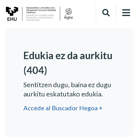
Edukia ez da aurkitu
(404)
Sentitzen dugu, baina ez dugu
aurkitu eskatutako edukia.
Accede al Buscador Hegoa +