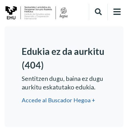
Edukia ez da aurkitu
(404)
Sentitzen dugu, baina ez dugu
aurkitu eskatutako edukia.
Accede al Buscador Hegoa +