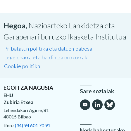
Hegoa,
Nazioarteko Lankidetza eta
Garapenari buruzko Ikasketa Institutua
Pribatasun politika eta datuen babesa
Lege oharra eta baldintza orokorrak
Cookie politika
EGOITZA NAGUSIA
Sare sozialak
EHU
Zubiria Etxea
Lehendakari Agirre, 81
48015 Bilbao
tfno.:
(34) 94 601 70 91
Nork babestutako