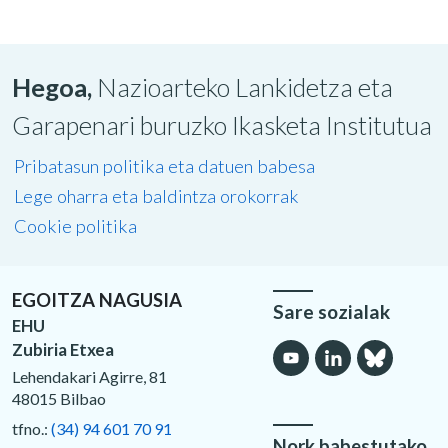
Hegoa,
Nazioarteko Lankidetza eta
Garapenari buruzko Ikasketa Institutua
Pribatasun politika eta datuen babesa
Lege oharra eta baldintza orokorrak
Cookie politika
EGOITZA NAGUSIA
Sare sozialak
EHU
Zubiria Etxea
Lehendakari Agirre, 81
48015 Bilbao
tfno.:
(34) 94 601 70 91
Nork babestutako