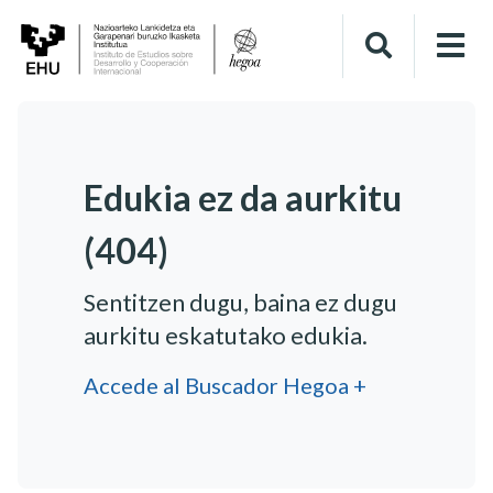
Edukia ez da aurkitu
(404)
Sentitzen dugu, baina ez dugu
aurkitu eskatutako edukia.
Accede al Buscador Hegoa +