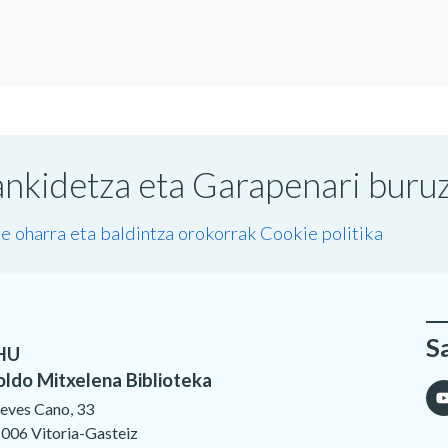
nkidetza eta Garapenari buruzk
e oharra eta baldintza orokorrak
Cookie politika
S
HU
oldo Mitxelena Biblioteka
eves Cano, 33
006 Vitoria-Gasteiz