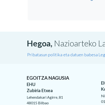
Hegoa,
Nazioarteko La
Pribatasun politika eta datuen babesa
Leg
EGOITZA NAGUSIA
E
EHU
K
Zubiria Etxea
Ni
Lehendakari Agirre, 81
01
48015 Bilbao