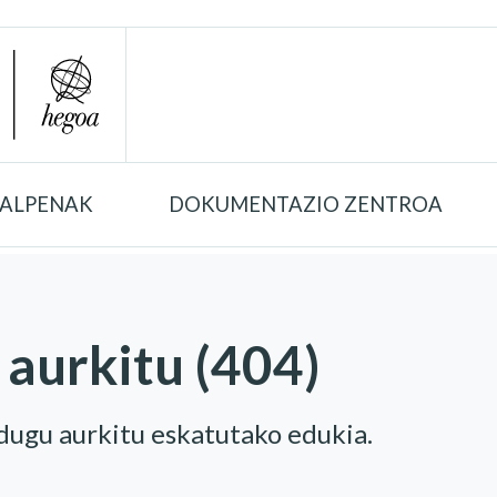
TALPENAK
DOKUMENTAZIO ZENTROA
 aurkitu (404)
 dugu aurkitu eskatutako edukia.