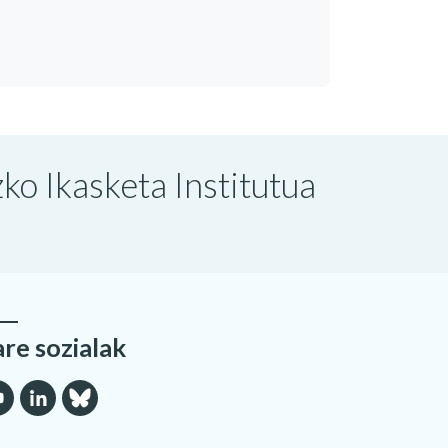
o Ikasketa Institutua
are sozialak