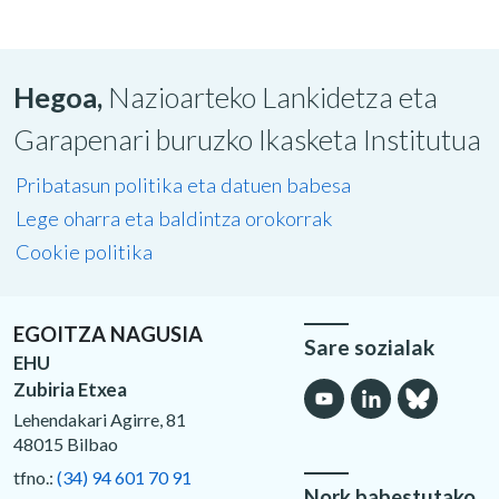
Hegoa,
Nazioarteko Lankidetza eta
Garapenari buruzko Ikasketa Institutua
Pribatasun politika eta datuen babesa
Lege oharra eta baldintza orokorrak
Cookie politika
EGOITZA NAGUSIA
Sare sozialak
EHU
Zubiria Etxea
Lehendakari Agirre, 81
48015 Bilbao
tfno.:
(34) 94 601 70 91
Nork babestutako