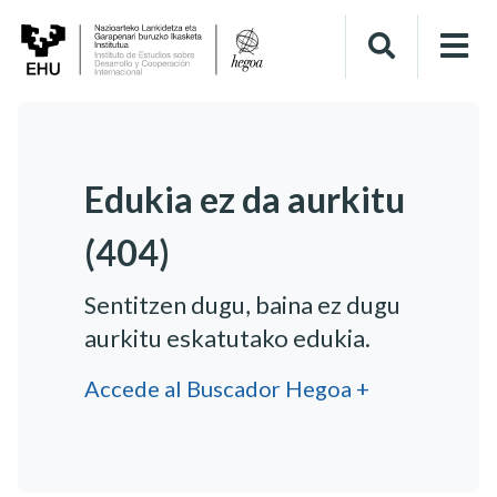
Edukia ez da aurkitu
(404)
Sentitzen dugu, baina ez dugu
aurkitu eskatutako edukia.
Accede al Buscador Hegoa +