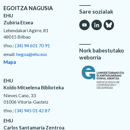
EGOITZA NAGUSIA
Sare sozialak
EHU
Zubiria Etxea
Lehendakari Agirre, 81
48015 Bilbao
tfno.:
(34) 94 601 70 91
Nork babestutako
email:
hegoa@ehu.eus
weborria
Mapa
EHU
Koldo Mitxelena Biblioteka
Nieves Cano, 33
01006 Vitoria-Gasteiz
tfno.:
(34) 945 01 42 87
EHU
Carlos Santamaría Zentroa