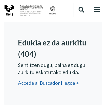
Edukia ez da aurkitu
(404)
Sentitzen dugu, baina ez dugu
aurkitu eskatutako edukia.
Accede al Buscador Hegoa +