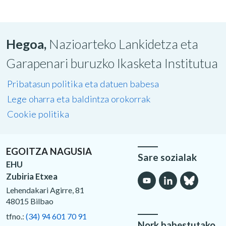
Hegoa,
Nazioarteko Lankidetza eta
Garapenari buruzko Ikasketa Institutua
Pribatasun politika eta datuen babesa
Lege oharra eta baldintza orokorrak
Cookie politika
EGOITZA NAGUSIA
Sare sozialak
EHU
Zubiria Etxea
Lehendakari Agirre, 81
48015 Bilbao
tfno.:
(34) 94 601 70 91
Nork babestutako