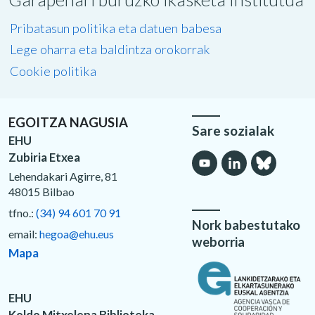
Pribatasun politika eta datuen babesa
Lege oharra eta baldintza orokorrak
Cookie politika
EGOITZA NAGUSIA
Sare sozialak
EHU
Zubiria Etxea
Lehendakari Agirre, 81
48015 Bilbao
tfno.:
(34) 94 601 70 91
Nork babestutako
email:
hegoa@ehu.eus
weborria
Mapa
EHU
Koldo Mitxelena Biblioteka