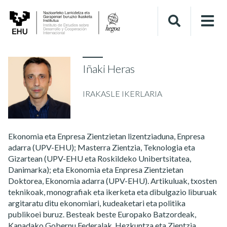
Iñaki Heras
IRAKASLE IKERLARIA
Ekonomia eta Enpresa Zientzietan lizentziaduna, Enpresa
adarra (UPV-EHU); Masterra Zientzia, Teknologia eta
Gizartean (UPV-EHU eta Roskildeko Unibertsitatea,
Danimarka); eta Ekonomia eta Enpresa Zientzietan
Doktorea, Ekonomia adarra (UPV-EHU). Artikuluak, txosten
teknikoak, monografiak eta ikerketa eta dibulgazio liburuak
argitaratu ditu ekonomiari, kudeaketari eta politika
publikoei buruz. Besteak beste Europako Batzordeak,
Kanadako Gobernu Federalak, Hezkuntza eta Zientzia