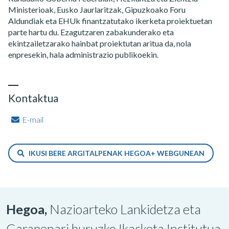
Ministerioak, Eusko Jaurlaritzak, Gipuzkoako Foru
Aldundiak eta EHUk finantzatutako ikerketa proiektuetan
parte hartu du. Ezagutzaren zabakunderako eta
ekintzailetzarako hainbat proiektutan aritua da, nola
enpresekin, hala administrazio publikoekin.
Kontaktua
E-mail
IKUSI BERE ARGITALPENAK HEGOA+ WEBGUNEAN
Hegoa,
Nazioarteko Lankidetza eta
Garapenari buruzko Ikasketa Institutua