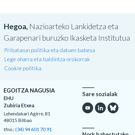
Hegoa,
Nazioarteko Lankidetza eta
Garapenari buruzko Ikasketa Institutua
Pribatasun politika eta datuen babesa
Lege oharra eta baldintza orokorrak
Cookie politika
EGOITZA NAGUSIA
Sare sozialak
EHU
Zubiria Etxea
Lehendakari Agirre, 81
48015 Bilbao
tfno.:
(34) 94 601 70 91
Nork babestutako