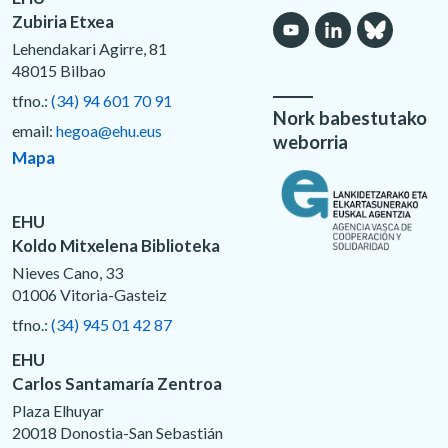
Zubiria Etxea
Lehendakari Agirre, 81
48015 Bilbao
tfno.:
(34) 94 601 70 91
Nork babestutako
email:
hegoa@ehu.eus
weborria
Mapa
EHU
Koldo Mitxelena Biblioteka
Nieves Cano, 33
01006 Vitoria-Gasteiz
tfno.:
(34) 945 01 42 87
EHU
Carlos Santamaría Zentroa
Plaza Elhuyar
20018 Donostia-San Sebastián