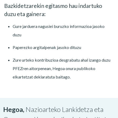
Bazkidetzarekin egitasmo hau indartuko
duzu eta gainera:
Gure jarduera nagusiei buruzko informazioa jasoko
duzu
Paperezko argitalpenak jasoko dituzu
Zure urteko kontribuzioa desgrabatu ahal izango duzu
PFEZren aitorpenean, Hegoa onura publikoko
elkartetzat deklaratuta baitago.
Hegoa,
Nazioarteko Lankidetza eta