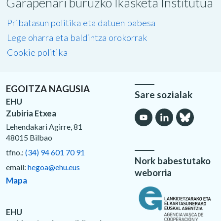
Garapenari buruzko Ikasketa Institutua
Pribatasun politika eta datuen babesa
Lege oharra eta baldintza orokorrak
Cookie politika
EGOITZA NAGUSIA
Sare sozialak
EHU
Zubiria Etxea
Lehendakari Agirre, 81
48015 Bilbao
tfno.:
(34) 94 601 70 91
Nork babestutako
email:
hegoa@ehu.eus
weborria
Mapa
EHU