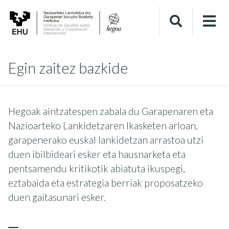
Egin zaitez bazkide
Hegoak aintzatespen zabala du Garapenaren eta
Nazioarteko Lankidetzaren Ikasketen arloan,
garapenerako euskal lankidetzan arrastoa utzi
duen ibilbideari esker eta hausnarketa eta
pentsamendu kritikotik abiatuta ikuspegi,
eztabaida eta estrategia berriak proposatzeko
duen gaitasunari esker.