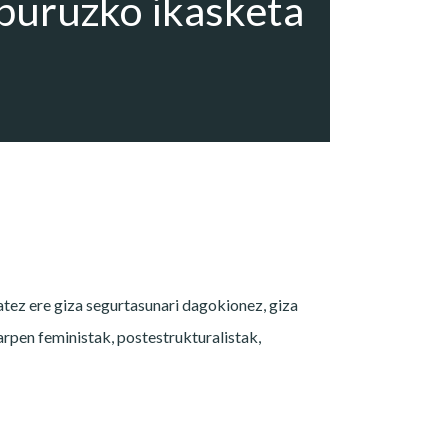
buruzko ikasketa
atez ere giza segurtasunari dagokionez, giza
arpen feministak, postestrukturalistak,