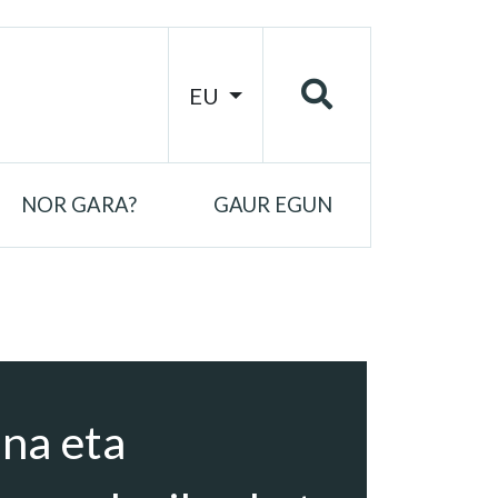
EU
NOR GARA?
GAUR EGUN
na eta