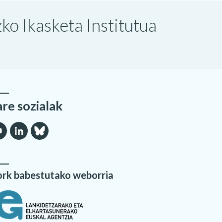
o Ikasketa Institutua
are sozialak
rk babestutako weborria