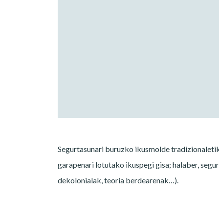
Segurtasunari buruzko ikusmolde tradizionaletik
garapenari lotutako ikuspegi gisa; halaber, segu
dekolonialak, teoria berdearenak…).