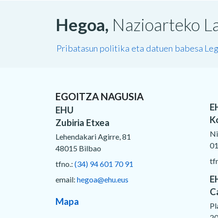
Hegoa,
Nazioarteko La
Pribatasun politika eta datuen babesa
Leg
EGOITZA NAGUSIA
E
EHU
K
Zubiria Etxea
Ni
Lehendakari Agirre, 81
01
48015 Bilbao
tf
tfno.:
(34) 94 601 70 91
E
email:
hegoa@ehu.eus
C
Mapa
Pl
20