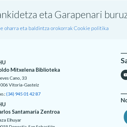
nkidetza eta Garapenari buruzk
e oharra eta baldintza orokorrak
Cookie politika
S
HU
oldo Mitxelena Biblioteka
eves Cano, 33
006 Vitoria-Gasteiz
no.:
(34) 945 01 42 87
No
HU
arlos Santamaría Zentroa
aza Elhuyar
018 Donostia-San Sebastián