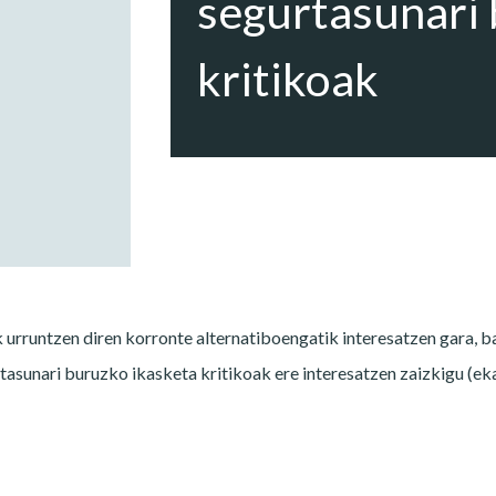
segurtasunari 
kritikoak
 urruntzen diren korronte alternatiboengatik interesatzen gara, b
rtasunari buruzko ikasketa kritikoak ere interesatzen zaizkigu (ek