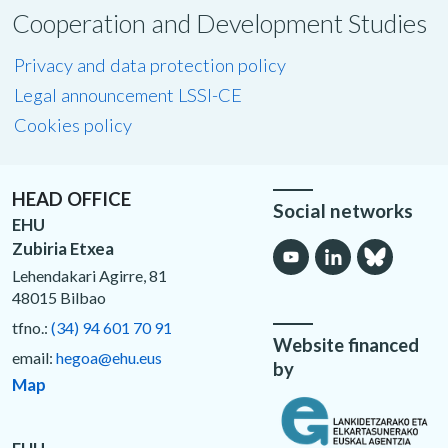
Cooperation and Development Studies
Privacy and data protection policy
Legal announcement LSSI-CE
Cookies policy
HEAD OFFICE
Social networks
EHU
Zubiria Etxea
Lehendakari Agirre, 81
48015 Bilbao
tfno.:
(34) 94 601 70 91
Website financed
email:
hegoa@ehu.eus
by
Map