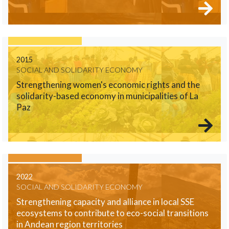
2015
SOCIAL AND SOLIDARITY ECONOMY
Strengthening women's economic rights and the
solidarity-based economy in municipalities of La
Paz
2022
SOCIAL AND SOLIDARITY ECONOMY
Strengthening capacity and alliance in local SSE
ecosystems to contribute to eco-social transitions
in Andean region territories