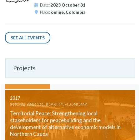
Date:
2023 October 31
Place:
online, Colombia
SEE ALL EVENTS
Projects
2017
SOCIAL AND SOLIDARITY ECONOMY
Territorial Peace: Strengthening local
stakeholders for peacebuilding and the
development of alternative economic models in
Northern Cauca