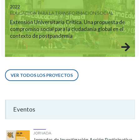
2022
EDUCACIÓN PARA LA TRANSFORMACIÓN SOCIAL
Extensión Universitaria Crítica. Una propuesta de
compromiso social para la ciudadanía global en el
contexto de postpandemia
VER TODOS LOS PROYECTOS
Eventos
JORNADA
Jornadas de Investigación Acción Participativa.