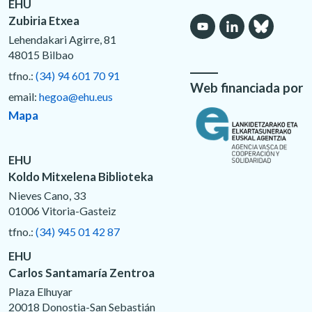
EHU
Zubiria Etxea
Lehendakari Agirre, 81
48015 Bilbao
tfno.:
(34) 94 601 70 91
Web financiada por
email:
hegoa@ehu.eus
Mapa
EHU
Koldo Mitxelena Biblioteka
Nieves Cano, 33
01006 Vitoria-Gasteiz
tfno.:
(34) 945 01 42 87
EHU
Carlos Santamaría Zentroa
Plaza Elhuyar
20018 Donostia-San Sebastián