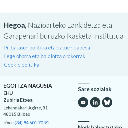
Hegoa,
Nazioarteko Lankidetza eta
Garapenari buruzko Ikasketa Institutua
Pribatasun politika eta datuen babesa
Lege oharra eta baldintza orokorrak
Cookie politika
EGOITZA NAGUSIA
Sare sozialak
EHU
Zubiria Etxea
Lehendakari Agirre, 81
48015 Bilbao
tfno.:
(34) 94 601 70 91
Nork babestutako