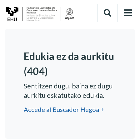
Edukia ez da aurkitu
(404)
Sentitzen dugu, baina ez dugu
aurkitu eskatutako edukia.
Accede al Buscador Hegoa +