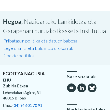
Hegoa,
Nazioarteko Lankidetza eta
Garapenari buruzko Ikasketa Institutua
Pribatasun politika eta datuen babesa
Lege oharra eta baldintza orokorrak
Cookie politika
EGOITZA NAGUSIA
Sare sozialak
EHU
Zubiria Etxea
Lehendakari Agirre, 81
48015 Bilbao
tfno.:
(34) 94 601 70 91
Nork babestutako