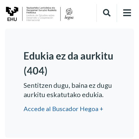
Edukia ez da aurkitu
(404)
Sentitzen dugu, baina ez dugu
aurkitu eskatutako edukia.
Accede al Buscador Hegoa +