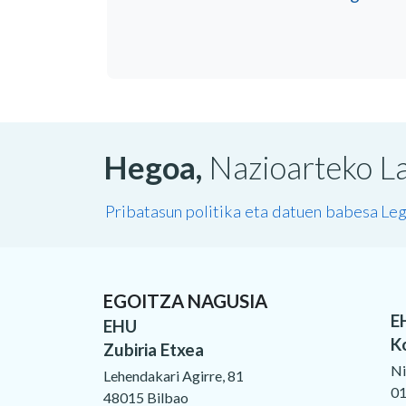
Hegoa,
Nazioarteko La
Pribatasun politika eta datuen babesa
Leg
EGOITZA NAGUSIA
E
EHU
K
Zubiria Etxea
Ni
Lehendakari Agirre, 81
01
48015 Bilbao