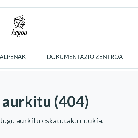
TALPENAK
DOKUMENTAZIO ZENTROA
 aurkitu (404)
 dugu aurkitu eskatutako edukia.