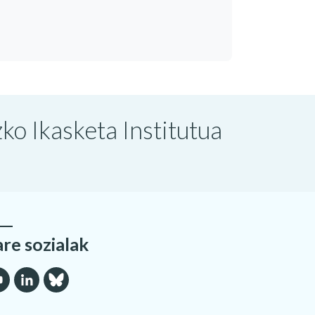
o Ikasketa Institutua
are sozialak