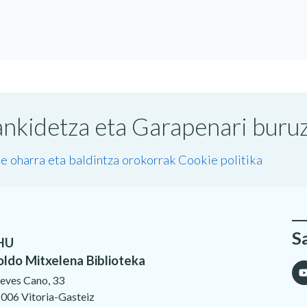
nkidetza eta Garapenari buruzk
e oharra eta baldintza orokorrak
Cookie politika
S
HU
oldo Mitxelena Biblioteka
eves Cano, 33
006 Vitoria-Gasteiz