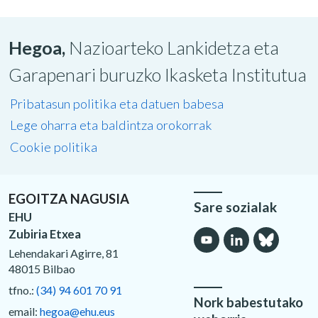
Hegoa,
Nazioarteko Lankidetza eta
Garapenari buruzko Ikasketa Institutua
Pribatasun politika eta datuen babesa
Lege oharra eta baldintza orokorrak
Cookie politika
EGOITZA NAGUSIA
Sare sozialak
EHU
Zubiria Etxea
Lehendakari Agirre, 81
48015 Bilbao
tfno.:
(34) 94 601 70 91
Nork babestutako
email:
hegoa@ehu.eus