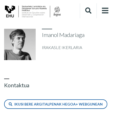
Imanol Madariaga
IRAKASLE IKERLARIA
Kontaktua
IKUSI BERE ARGITALPENAK HEGOA+ WEBGUNEAN