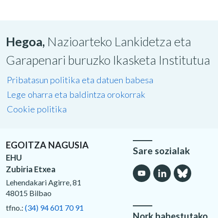
Hegoa,
Nazioarteko Lankidetza eta
Garapenari buruzko Ikasketa Institutua
Pribatasun politika eta datuen babesa
Lege oharra eta baldintza orokorrak
Cookie politika
EGOITZA NAGUSIA
Sare sozialak
EHU
Zubiria Etxea
Lehendakari Agirre, 81
48015 Bilbao
tfno.:
(34) 94 601 70 91
Nork babestutako