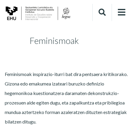
Feminismoak
Feminismoak inspirazio-iturri bat dira pentsaera kritikorako.
Gizona edo emakumea izateari buruzko definizio
hegemonikoa kuestionatzera daramaten dekonstrukzio-
prozesuen alde egiten dugu, eta zapalkuntza eta pribilegioa
mundua aztertzeko forman azaleratzen dituzten estrategiak
bilatzen ditugu.