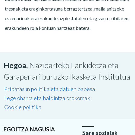
tresnak eta eraginkortasuna berraztertzea, maila anitzeko
eszenarioak eta erakunde azpiestatalen eta gizarte zibilaren
erakundeen rola kontuan hartzeaz batera.
Hegoa,
Nazioarteko Lankidetza eta
Garapenari buruzko Ikasketa Institutua
Pribatasun politika eta datuen babesa
Lege oharra eta baldintza orokorrak
Cookie politika
EGOITZA NAGUSIA
Sare sozialak