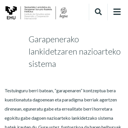
Garapenerako
lankidetzaren nazioarteko
sistema
Testuinguru berri batean, “garapenaren” kontzeptua bera
kuestionatuta dagoenean eta paradigma berriak agertzen
direnean, eguneratu gabe eta errealitate berri horretara
egokitu gabe dagoen nazioarteko lankidetzako sistema
batek irauten du. Gure ustez, funtsezkoa da haren helburuak,