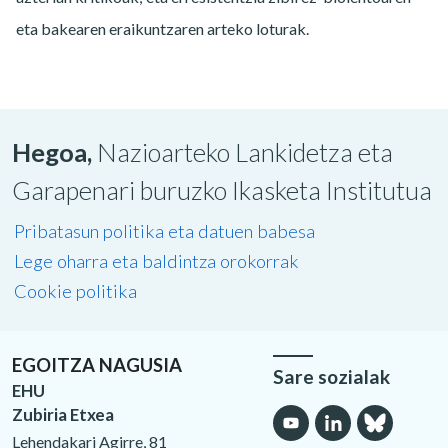
eta bakearen eraikuntzaren arteko loturak.
Hegoa,
Nazioarteko Lankidetza eta
Garapenari buruzko Ikasketa Institutua
Pribatasun politika eta datuen babesa
Lege oharra eta baldintza orokorrak
Cookie politika
EGOITZA NAGUSIA
Sare sozialak
EHU
Zubiria Etxea
Lehendakari Agirre, 81