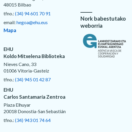
48015 Bilbao
tfno.:
(34) 94 601 70 91
Nork babestutako
email:
hegoa@ehu.eus
weborria
Mapa
EHU
Koldo Mitxelena Biblioteka
Nieves Cano, 33
01006 Vitoria-Gasteiz
tfno.:
(34) 945 01 42 87
EHU
Carlos Santamaría Zentroa
Plaza Elhuyar
20018 Donostia-San Sebastián
tfno.:
(34) 943 01 74 64