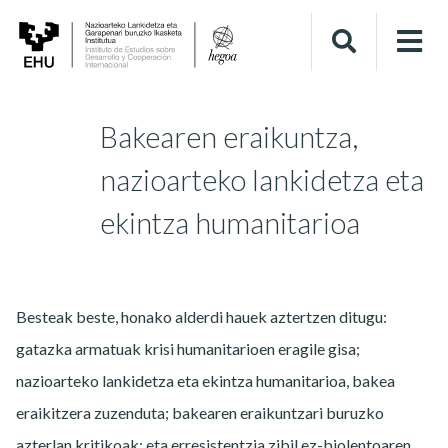
Bakearen eraikuntza,
nazioarteko lankidetza eta
ekintza humanitarioa
Besteak beste, honako alderdi hauek aztertzen ditugu:
gatazka armatuak krisi humanitarioen eragile gisa;
nazioarteko lankidetza eta ekintza humanitarioa, bakea
eraikitzera zuzenduta; bakearen eraikuntzari buruzko
azterlan kritikoak; eta erresistentzia zibil ez-biolentoaren