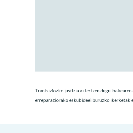
Trantsiziozko justizia aztertzen dugu, bakearen 
erreparaziorako eskubideei buruzko ikerketak eg