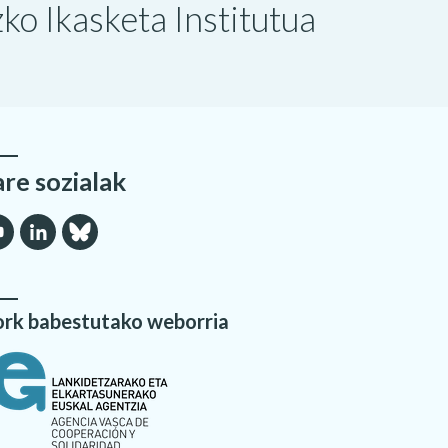
o Ikasketa Institutua
are sozialak
rk babestutako weborria