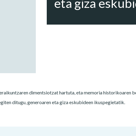
eta giza eskub
eraikuntzaren dimentsiotzat hartuta, eta memoria historikoaren ber
iten ditugu, generoaren eta giza eskubideen ikuspegietatik.