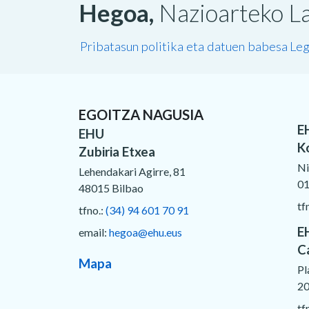
Hegoa,
Nazioarteko La
Pribatasun politika eta datuen babesa
Leg
EGOITZA NAGUSIA
E
EHU
K
Zubiria Etxea
Ni
Lehendakari Agirre, 81
01
48015 Bilbao
tf
tfno.:
(34) 94 601 70 91
E
email:
hegoa@ehu.eus
C
Mapa
Pl
20
tf