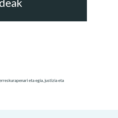
ideak
reskurapenari eta egia, justizia eta