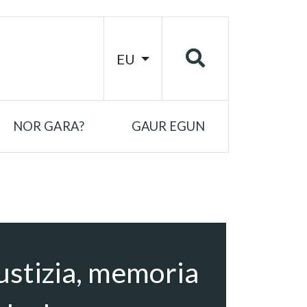
EU
NOR GARA?
GAUR EGUN
justizia, memoria