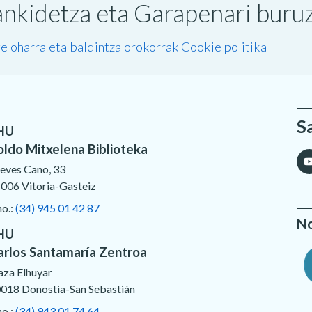
nkidetza eta Garapenari buruzk
e oharra eta baldintza orokorrak
Cookie politika
S
HU
oldo Mitxelena Biblioteka
eves Cano, 33
006 Vitoria-Gasteiz
no.:
(34) 945 01 42 87
No
HU
arlos Santamaría Zentroa
aza Elhuyar
018 Donostia-San Sebastián
no.:
(34) 943 01 74 64