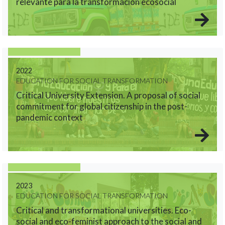
relevante para la transformación ecosocial
2022
EDUCATION FOR SOCIAL TRANSFORMATION
Critical University Extension. A proposal of social
commitment for global citizenship in the post-
pandemic context
2023
EDUCATION FOR SOCIAL TRANSFORMATION
Critical and transformational universities. Eco-
social and eco-feminist approach to the social and