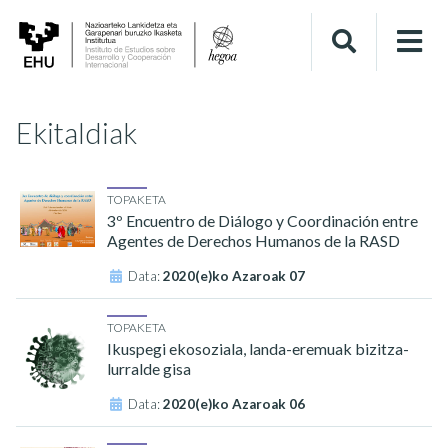
Ekitaldiak
TOPAKETA
3º Encuentro de Diálogo y Coordinación entre
Agentes de Derechos Humanos de la RASD
Data:
2020(e)ko Azaroak 07
TOPAKETA
Ikuspegi ekosoziala, landa-eremuak bizitza-
lurralde gisa
Data:
2020(e)ko Azaroak 06