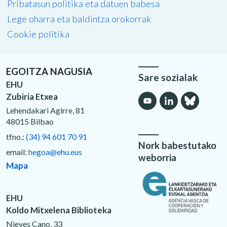
Pribatasun politika eta datuen babesa
Lege oharra eta baldintza orokorrak
Cookie politika
EGOITZA NAGUSIA
Sare sozialak
EHU
Zubiria Etxea
Lehendakari Agirre, 81
48015 Bilbao
tfno.:
(34) 94 601 70 91
Nork babestutako
email:
hegoa@ehu.eus
weborria
Mapa
EHU
Koldo Mitxelena Biblioteka
Nieves Cano, 33