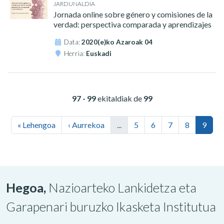
JARDUNALDIA
Jornada online sobre género y comisiones de la
verdad: perspectiva comparada y aprendizajes
Data:
2020(e)ko Azaroak 04
Herria:
Euskadi
97 - 99
ekitaldiak de
99
« Lehengoa
‹ Aurrekoa
...
5
6
7
8
9
Hegoa,
Nazioarteko Lankidetza eta
Garapenari buruzko Ikasketa Institutua