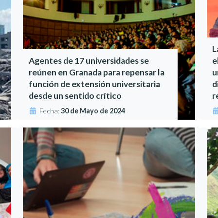
L
Agentes de 17 universidades se
e
reúnen en Granada para repensar la
u
función de extensión universitaria
d
desde un sentido crítico
r
Fecha:
30 de Mayo de 2024