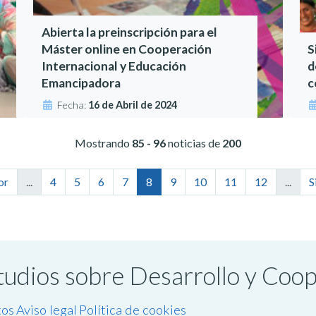
Abierta la preinscripción para el
Máster online en Cooperación
S
Internacional y Educación
d
Emancipadora
c
Fecha:
16 de Abril de 2024
Mostrando
85 - 96
noticias de
200
or
...
4
5
6
7
8
9
10
11
12
...
S
studios sobre Desarrollo y Coo
tos
Aviso legal
Política de cookies