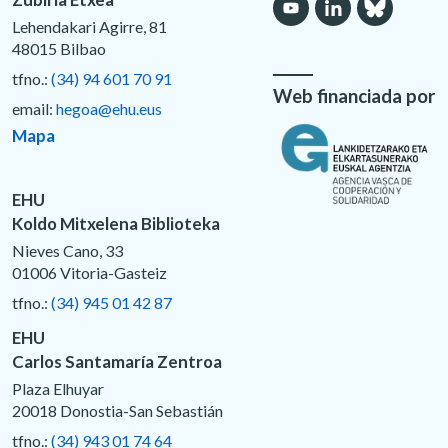
Lehendakari Agirre, 81
48015 Bilbao
tfno.:
(34) 94 601 70 91
Web financiada por
email:
hegoa@ehu.eus
Mapa
EHU
Koldo Mitxelena Biblioteka
Nieves Cano, 33
01006 Vitoria-Gasteiz
tfno.:
(34) 945 01 42 87
EHU
Carlos Santamaría Zentroa
Plaza Elhuyar
20018 Donostia-San Sebastián
tfno.:
(34) 943 01 74 64