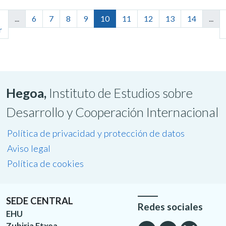
...
6
7
8
9
10
11
12
13
14
...
r
Hegoa,
Instituto de Estudios sobre
Desarrollo y Cooperación Internacional
Política de privacidad y protección de datos
Aviso legal
Política de cookies
SEDE CENTRAL
Redes sociales
EHU
Zubiria Etxea