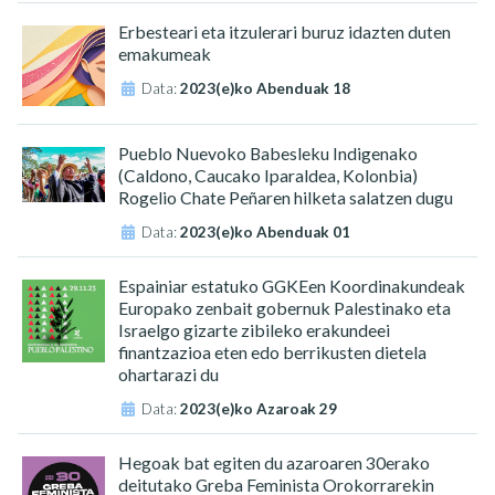
Erbesteari eta itzulerari buruz idazten duten
emakumeak
Data:
2023(e)ko Abenduak 18
Pueblo Nuevoko Babesleku Indigenako
(Caldono, Caucako Iparaldea, Kolonbia)
Rogelio Chate Peñaren hilketa salatzen dugu
Data:
2023(e)ko Abenduak 01
Espainiar estatuko GGKEen Koordinakundeak
Europako zenbait gobernuk Palestinako eta
Israelgo gizarte zibileko erakundeei
finantzazioa eten edo berrikusten dietela
ohartarazi du
Data:
2023(e)ko Azaroak 29
Hegoak bat egiten du azaroaren 30erako
deitutako Greba Feminista Orokorrarekin