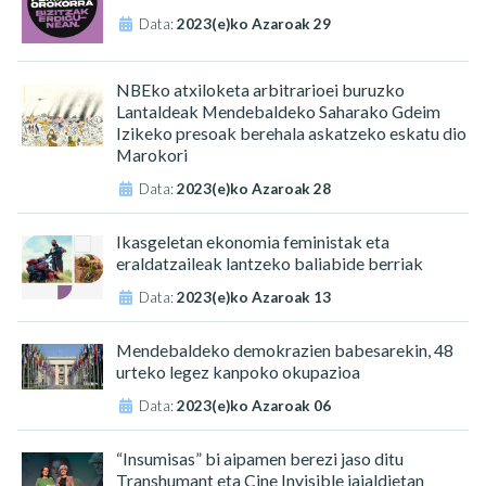
Data:
2023(e)ko Azaroak 29
NBEko atxiloketa arbitrarioei buruzko
Lantaldeak Mendebaldeko Saharako Gdeim
Izikeko presoak berehala askatzeko eskatu dio
Marokori
Data:
2023(e)ko Azaroak 28
Ikasgeletan ekonomia feministak eta
eraldatzaileak lantzeko baliabide berriak
Data:
2023(e)ko Azaroak 13
Mendebaldeko demokrazien babesarekin, 48
urteko legez kanpoko okupazioa
Data:
2023(e)ko Azaroak 06
“Insumisas” bi aipamen berezi jaso ditu
Transhumant eta Cine Invisible jaialdietan