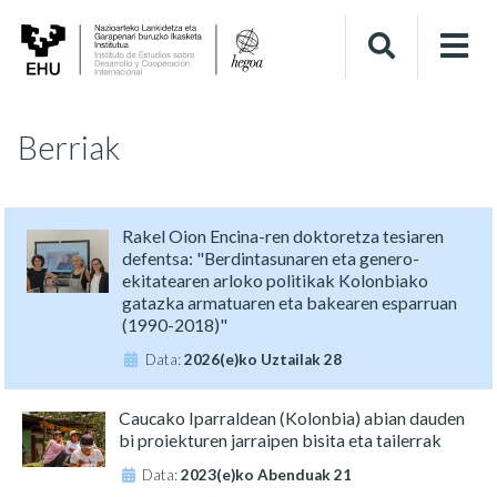
Berriak
Rakel Oion Encina-ren doktoretza tesiaren
defentsa: "Berdintasunaren eta genero-
ekitatearen arloko politikak Kolonbiako
gatazka armatuaren eta bakearen esparruan
(1990-2018)"
Data:
2026(e)ko Uztailak 28
Caucako Iparraldean (Kolonbia) abian dauden
bi proiekturen jarraipen bisita eta tailerrak
Data:
2023(e)ko Abenduak 21