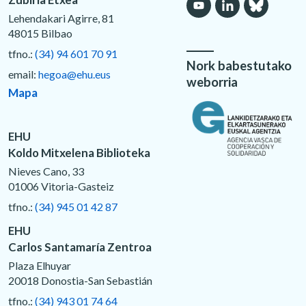
Lehendakari Agirre, 81
48015 Bilbao
tfno.:
(34) 94 601 70 91
Nork babestutako
email:
hegoa@ehu.eus
weborria
Mapa
EHU
Koldo Mitxelena Biblioteka
Nieves Cano, 33
01006 Vitoria-Gasteiz
tfno.:
(34) 945 01 42 87
EHU
Carlos Santamaría Zentroa
Plaza Elhuyar
20018 Donostia-San Sebastián
tfno.:
(34) 943 01 74 64