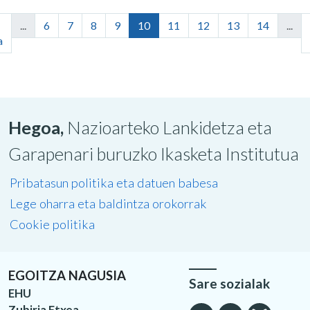
...
6
7
8
9
10
11
12
13
14
...
a
Hegoa,
Nazioarteko Lankidetza eta
Garapenari buruzko Ikasketa Institutua
Pribatasun politika eta datuen babesa
Lege oharra eta baldintza orokorrak
Cookie politika
EGOITZA NAGUSIA
Sare sozialak
EHU
Zubiria Etxea