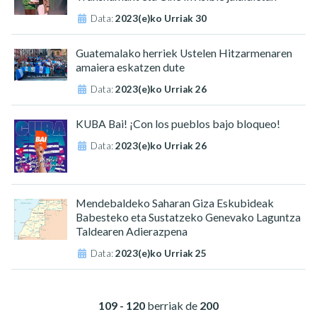
Data:
2023(e)ko Urriak 30
Guatemalako herriek Ustelen Hitzarmenaren
amaiera eskatzen dute
Data:
2023(e)ko Urriak 26
KUBA Bai! ¡Con los pueblos bajo bloqueo!
Data:
2023(e)ko Urriak 26
Mendebaldeko Saharan Giza Eskubideak
Babesteko eta Sustatzeko Genevako Laguntza
Taldearen Adierazpena
Data:
2023(e)ko Urriak 25
109 - 120
berriak de
200