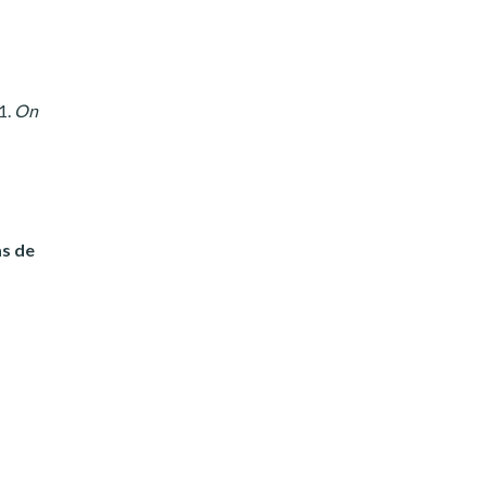
1.
On
as de