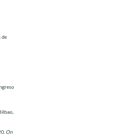
s de
ongreso
Bilbao,
20.
On