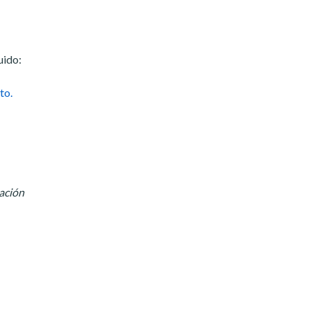
uido:
to.
ación