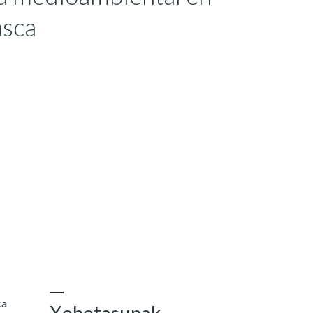
asca
ca
Xehetasunak