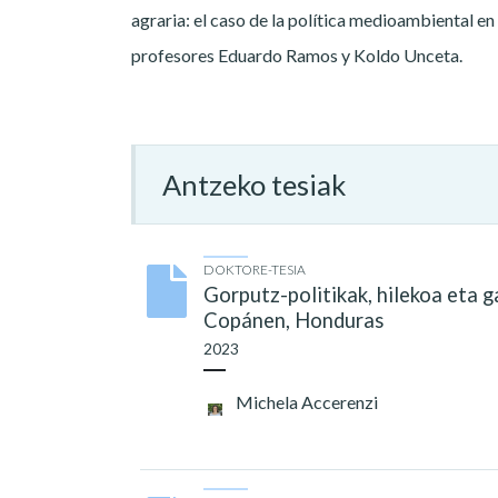
agraria: el caso de la política medioambiental en
profesores Eduardo Ramos y Koldo Unceta.
Antzeko tesiak
DOKTORE-TESIA
Gorputz-politikak, hilekoa eta 
Copánen, Honduras
2023
Michela Accerenzi