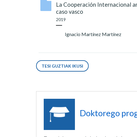
La Cooperación Internacional an
caso vasco
2019
Ignacio Martínez Martínez
TESI GUZTIAK IKUSI
Doktorego pro