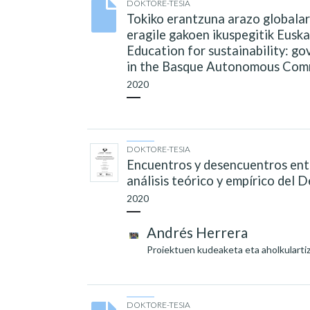
DOKTORE-TESIA
Tokiko erantzuna arazo globalar
eragile gakoen ikuspegitik Euska
Education for sustainability: g
in the Basque Autonomous Com
2020
DOKTORE-TESIA
Encuentros y desencuentros entr
análisis teórico y empírico del
2020
Andrés Herrera
Proiektuen kudeaketa eta aholkulartiz
DOKTORE-TESIA