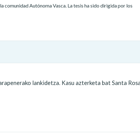
 la comunidad Autónoma Vasca. La tesis ha sido dirigida por los
garapenerako lankidetza. Kasu azterketa bat Santa Ros