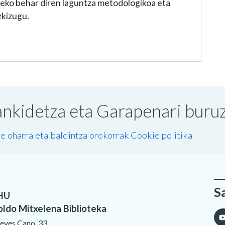
zeko behar diren laguntza metodologikoa eta
zkizugu.
nkidetza eta Garapenari buruzk
e oharra eta baldintza orokorrak
Cookie politika
S
HU
oldo Mitxelena Biblioteka
eves Cano, 33