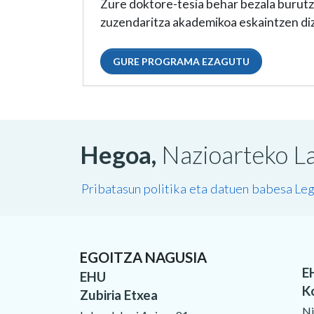
Zure doktore-tesia behar bezala burut
zuzendaritza akademikoa eskaintzen di
GURE PROGRAMA EZAGUTU
Hegoa,
Nazioarteko La
Pribatasun politika eta datuen babesa
Leg
EGOITZA NAGUSIA
E
EHU
K
Zubiria Etxea
Ni