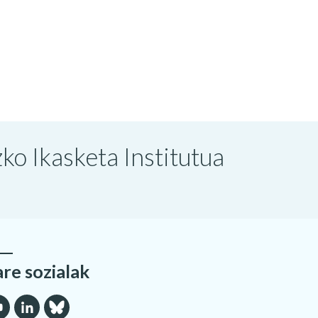
o Ikasketa Institutua
are sozialak