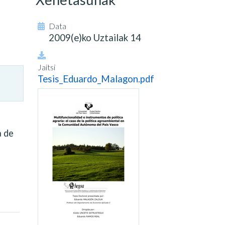
Data
2009(e)ko Uztailak 14
Jaitsi
Tesis_Eduardo_Malagon.pdf
a de