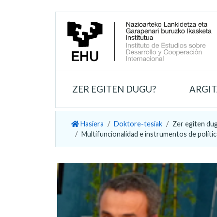
ZER EGITEN DUGU?
ARGI
Hasiera
Doktore-tesiak
Zer egiten du
Multifuncionalidad e instrumentos de política 