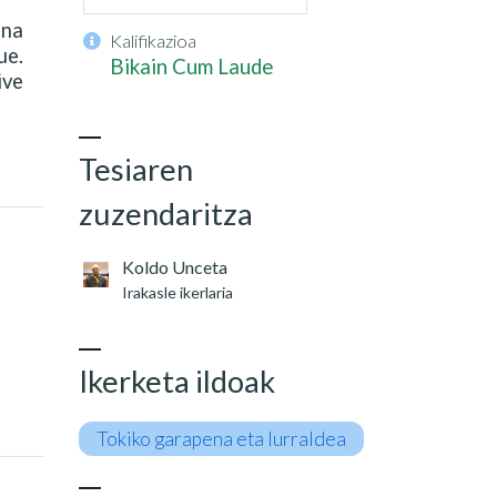
ena
Kalifikazioa
ue.
Bikain Cum Laude
ive
Tesiaren
zuzendaritza
Koldo Unceta
Irakasle ikerlaria
Ikerketa ildoak
Tokiko garapena eta lurraldea