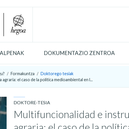
TALPENAK
DOKUMENTAZIO ZENTROA
gu?
Formakuntza
Doktorego tesiak
agraria: el caso de la política medioambiental en l...
DOKTORE-TESIA
Multifuncionalidad e instr
agraria: el caso de la polí