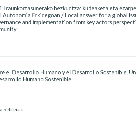
i. Iraunkortasunerako hezkuntza: kudeaketa eta ezarp
l Autonomia Erkidegoan / Local answer for a global iss
overnance and implementation from key actors perspect
munity
e el Desarrollo Humano y el Desarrollo Sostenible. Un
 Desarrollo Humano Sostenible
a zerbitzuak