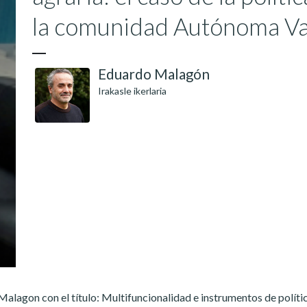
la comunidad Autónoma V
Eduardo Malagón
Irakasle ikerlaria
 Malagon con el título: Multifuncionalidad e instrumentos de políti