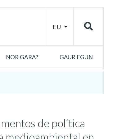
EU
NOR GARA?
GAUR EGUN
umentos de política
tica medioambiental en