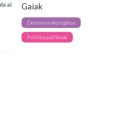
da al
Gaiak
Ekonomia ekologikoa
Politika publikoak