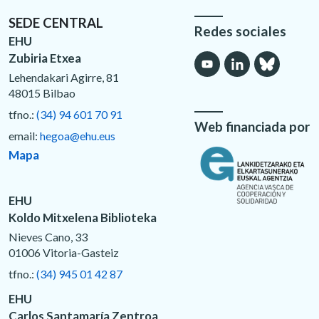
SEDE CENTRAL
Redes sociales
EHU
Zubiria Etxea
Lehendakari Agirre, 81
48015 Bilbao
tfno.:
(34) 94 601 70 91
Web financiada por
email:
hegoa@ehu.eus
Mapa
EHU
Koldo Mitxelena Biblioteka
Nieves Cano, 33
01006 Vitoria-Gasteiz
tfno.:
(34) 945 01 42 87
EHU
Carlos Santamaría Zentroa