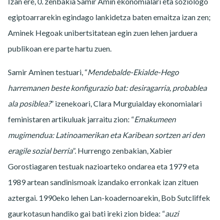
Izan ere, 0. zenbakia Samir Amin ekonomialari eta soziologo
egiptoarrarekin egindago lankidetza baten emaitza izan zen;
Aminek Hegoak unibertsitatean egin zuen lehen jarduera
publikoan ere parte hartu zuen.
Samir Aminen testuari, “
Mendebalde-Ekialde-Hego
harremanen beste konfigurazio bat: desiragarria, probablea
ala posiblea?
” izenekoari, Clara Murguialday ekonomialari
feministaren artikuluak jarraitu zion: “
Emakumeen
mugimendua: Latinoamerikan eta Karibean sortzen ari den
eragile sozial berria
”. Hurrengo zenbakian, Xabier
Gorostiagaren testuak nazioarteko ondarea eta 1979 eta
1989 artean sandinismoak izandako erronkak izan zituen
aztergai. 1990eko lehen Lan-koadernoarekin, Bob Sutcliffek
gaurkotasun handiko gai bati ireki zion bidea: “
auzi