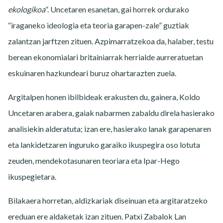
ekologikoa
”. Uncetaren esanetan, gai horrek ordurako
“iraganeko ideologia eta teoria garapen-zale” guztiak
zalantzan jarftzen zituen. Azpimarratzekoa da, halaber, testu
berean ekonomialari britainiarrak herrialde aurreratuetan
eskuinaren hazkundeari buruz ohartarazten zuela.
Argitalpen honen ibilbideak erakusten du, gainera, Koldo
Uncetaren arabera, gaiak nabarmen zabaldu direla hasierako
analisiekin alderatuta; izan ere, hasierako lanak garapenaren
eta lankidetzaren inguruko garaiko ikuspegira oso lotuta
zeuden, mendekotasunaren teoriara eta Ipar-Hego
ikuspegietara.
Bilakaera horretan, aldizkariak diseinuan eta argitaratzeko
ereduan ere aldaketak izan zituen. Patxi Zabalok Lan