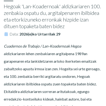
Hegoak 'Lan-Koadernoak' aldizkariaren 100.
zenbakia ospatu du, argitalpenaren ibilbidea
eta etorkizuneko erronkak hizpide izan
dituen topaketa baten bidez
Data:
2026(e)ko Urtarrilak 29
Cuadernos de Trabajo / Lan-Koadernoak Hegoa
aldizkariaren lehen zenbakiaren argitalpena 1989an
garapenaren eta lankidetzaren arloko ikerketen emaitzak
zabaltzeko apustu irmoa izan zen. Hogeita sei urte geroago,
eta 100. zenbakia berriki argitaratu ondoren, Hegoak
aldizkariaren ibilbidea ospatu zuen topaketa baten bidez.
Ekitaldira aldizkariaren sorreran aritutakoak, egungo
erredakzio-kontseiluko kideak, hainbat autore, bai eta