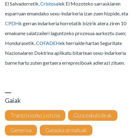
El Salvadorretik,
Cristosal
ek El Mozoteko sarraskiaren
esparruan emandako sexu-indarkeria izan zuen hizpide, eta
CPDH
k gerran indarkeria horretatik bizirik atera ziren 10
emakume salatzaileri laguntzeko prozesua aurkeztu zuen;
Hondurasetik,
COFADEH
ek herrialde hartan Seguritate
Nazionalaren Doktrina aplikatu bitartean sexu-indarkeria
barne hartu zuten gertaera errepresiboak adierazi zituen.
Gaiak
Trantzisiozko justizia
Giza eskubideak
Generoa
Gatazka armatuak