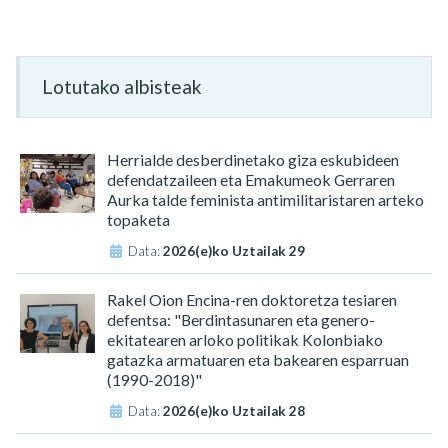
Lotutako albisteak
Herrialde desberdinetako giza eskubideen
defendatzaileen eta Emakumeok Gerraren
Aurka talde feminista antimilitaristaren arteko
topaketa
Data:
2026(e)ko Uztailak 29
Rakel Oion Encina-ren doktoretza tesiaren
defentsa: "Berdintasunaren eta genero-
ekitatearen arloko politikak Kolonbiako
gatazka armatuaren eta bakearen esparruan
(1990-2018)"
Data:
2026(e)ko Uztailak 28