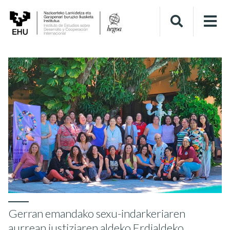
Gerran emandako sexu-indarkeriaren
aurrean justiziaren aldeko Erdialdeko