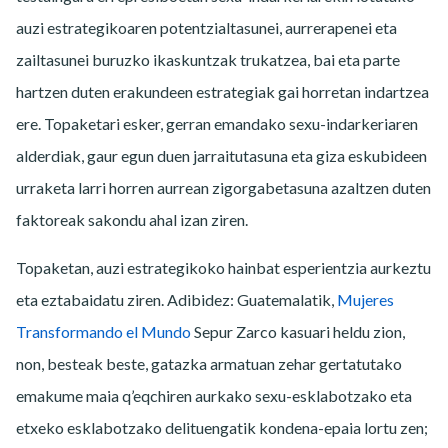
auzi estrategikoaren potentzialtasunei, aurrerapenei eta
zailtasunei buruzko ikaskuntzak trukatzea, bai eta parte
hartzen duten erakundeen estrategiak gai horretan indartzea
ere. Topaketari esker, gerran emandako sexu-indarkeriaren
alderdiak, gaur egun duen jarraitutasuna eta giza eskubideen
urraketa larri horren aurrean zigorgabetasuna azaltzen duten
faktoreak sakondu ahal izan ziren.
Topaketan, auzi estrategikoko hainbat esperientzia aurkeztu
eta eztabaidatu ziren. Adibidez: Guatemalatik,
Mujeres
Transformando el Mundo
Sepur Zarco kasuari heldu zion,
non, besteak beste, gatazka armatuan zehar gertatutako
emakume maia q’eqchiren aurkako sexu-esklabotzako eta
etxeko esklabotzako delituengatik kondena-epaia lortu zen;