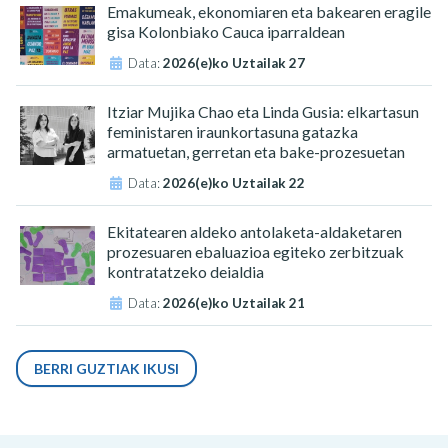
Emakumeak, ekonomiaren eta bakearen eragile
gisa Kolonbiako Cauca iparraldean
Data:
2026(e)ko Uztailak 27
Itziar Mujika Chao eta Linda Gusia: elkartasun
feministaren iraunkortasuna gatazka
armatuetan, gerretan eta bake-prozesuetan
Data:
2026(e)ko Uztailak 22
Ekitatearen aldeko antolaketa-aldaketaren
prozesuaren ebaluazioa egiteko zerbitzuak
kontratatzeko deialdia
Data:
2026(e)ko Uztailak 21
BERRI GUZTIAK IKUSI