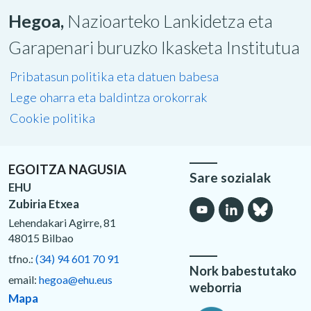
Hegoa,
Nazioarteko Lankidetza eta
Garapenari buruzko Ikasketa Institutua
Pribatasun politika eta datuen babesa
Lege oharra eta baldintza orokorrak
Cookie politika
EGOITZA NAGUSIA
Sare sozialak
EHU
Zubiria Etxea
Lehendakari Agirre, 81
48015 Bilbao
tfno.:
(34) 94 601 70 91
Nork babestutako
email:
hegoa@ehu.eus
weborria
Mapa