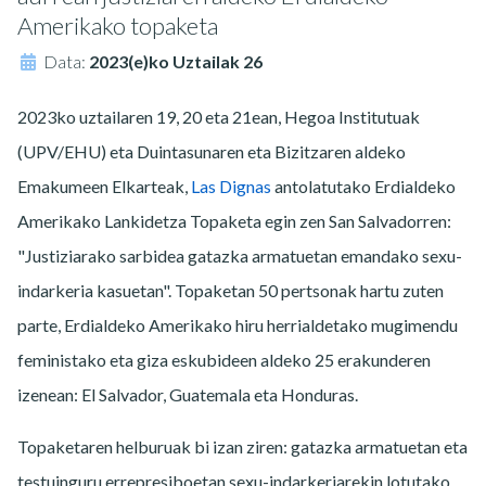
Amerikako topaketa
Data:
2023(e)ko Uztailak 26
2023ko uztailaren 19, 20 eta 21ean, Hegoa Institutuak
(UPV/EHU) eta Duintasunaren eta Bizitzaren aldeko
Emakumeen Elkarteak,
Las Dignas
antolatutako Erdialdeko
Amerikako Lankidetza Topaketa egin zen San Salvadorren:
"Justiziarako sarbidea gatazka armatuetan emandako sexu-
indarkeria kasuetan". Topaketan 50 pertsonak hartu zuten
parte, Erdialdeko Amerikako hiru herrialdetako mugimendu
feministako eta giza eskubideen aldeko 25 erakunderen
izenean: El Salvador, Guatemala eta Honduras.
Topaketaren helburuak bi izan ziren: gatazka armatuetan eta
testuinguru errepresiboetan sexu-indarkeriarekin lotutako