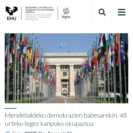
Mendebaldeko demokrazien babesarekin, 48
urteko legez kanpoko okupazioa