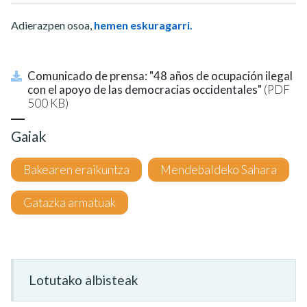
Adierazpen osoa,
hemen eskuragarri.
Comunicado de prensa: "48 años de ocupación ilegal
con el apoyo de las democracias occidentales"
(PDF
500 KB)
Gaiak
Bakearen eraikuntza
Mendebaldeko Sahara
Gatazka armatuak
Lotutako albisteak