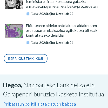
feministaren iraunkortasuna gatazka
armatuetan, gerretan eta bake-prozesuetan
Data:
2026(e)ko Uztailak 22
Ekitatearen aldeko antolaketa-aldaketaren
prozesuaren ebaluazioa egiteko zerbitzuak
kontratatzeko deialdia
Data:
2026(e)ko Uztailak 21
BERRI GUZTIAK IKUSI
Hegoa,
Nazioarteko Lankidetza eta
Garapenari buruzko Ikasketa Institutua
Pribatasun politika eta datuen babesa