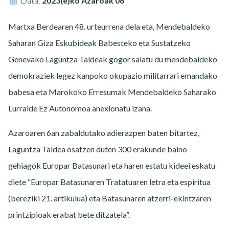
Data:
2023(e)ko Azaroak 06
Martxa Berdearen 48. urteurrena dela eta, Mendebaldeko
Saharan Giza Eskubideak Babesteko eta Sustatzeko
Genevako Laguntza Taldeak gogor salatu du mendebaldeko
demokraziek legez kanpoko okupazio militarrari emandako
babesa eta Marokoko Erresumak Mendebaldeko Saharako
Lurralde Ez Autonomoa anexionatu izana.
Azaroaren 6an zabaldutako adierazpen baten bitartez,
Laguntza Taldea osatzen duten 300 erakunde baino
gehiagok Europar Batasunari eta haren estatu kideei eskatu
diete “Europar Batasunaren Tratatuaren letra eta espiritua
(bereziki 21. artikulua) eta Batasunaren atzerri-ekintzaren
printzipioak erabat bete ditzatela”.