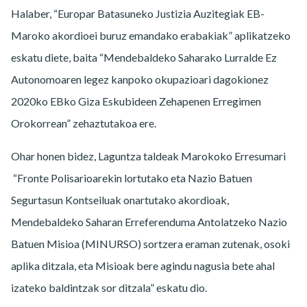
Halaber, “Europar Batasuneko Justizia Auzitegiak EB-
Maroko akordioei buruz emandako erabakiak” aplikatzeko
eskatu diete, baita “Mendebaldeko Saharako Lurralde Ez
Autonomoaren legez kanpoko okupazioari dagokionez
2020ko EBko Giza Eskubideen Zehapenen Erregimen
Orokorrean” zehaztutakoa ere.
Ohar honen bidez, Laguntza taldeak Marokoko Erresumari
“Fronte Polisarioarekin lortutako eta Nazio Batuen
Segurtasun Kontseiluak onartutako akordioak,
Mendebaldeko Saharan Erreferenduma Antolatzeko Nazio
Batuen Misioa (MINURSO) sortzera eraman zutenak, osoki
aplika ditzala, eta Misioak bere agindu nagusia bete ahal
izateko baldintzak sor ditzala” eskatu dio.