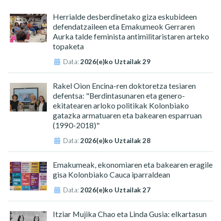
Herrialde desberdinetako giza eskubideen
defendatzaileen eta Emakumeok Gerraren
Aurka talde feminista antimilitaristaren arteko
topaketa
Data:
2026(e)ko Uztailak 29
Rakel Oion Encina-ren doktoretza tesiaren
defentsa: "Berdintasunaren eta genero-
ekitatearen arloko politikak Kolonbiako
gatazka armatuaren eta bakearen esparruan
(1990-2018)"
Data:
2026(e)ko Uztailak 28
Emakumeak, ekonomiaren eta bakearen eragile
gisa Kolonbiako Cauca iparraldean
Data:
2026(e)ko Uztailak 27
Itziar Mujika Chao eta Linda Gusia: elkartasun