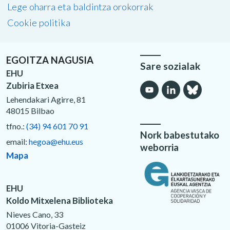
Lege oharra eta baldintza orokorrak
Cookie politika
EGOITZA NAGUSIA
Sare sozialak
EHU
Zubiria Etxea
Lehendakari Agirre, 81
48015 Bilbao
tfno.:
(34) 94 601 70 91
Nork babestutako
email:
hegoa@ehu.eus
weborria
Mapa
EHU
Koldo Mitxelena Biblioteka
Nieves Cano, 33
01006 Vitoria-Gasteiz