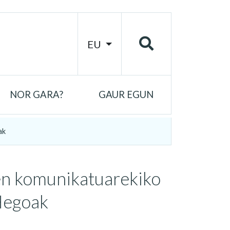
EU
NOR GARA?
GAUR EGUN
ak
en komunikatuarekiko
Hegoak