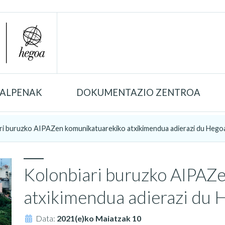
TALPENAK
DOKUMENTAZIO ZENTROA
ri buruzko AIPAZen komunikatuarekiko atxikimendua adierazi du Hego
Kolonbiari buruzko AIPAZ
atxikimendua adierazi du 
Data:
2021(e)ko Maiatzak 10