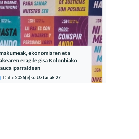
makumeak, ekonomiaren eta
akearen eragile gisa Kolonbiako
auca iparraldean
Data:
2026(e)ko Uztailak 27