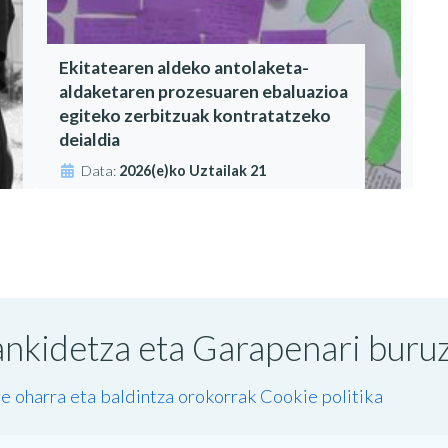
Ekitatearen aldeko antolaketa-
aldaketaren prozesuaren ebaluazioa
egiteko zerbitzuak kontratatzeko
deialdia
Data:
2026(e)ko Uztailak 21
nkidetza eta Garapenari buruzk
e oharra eta baldintza orokorrak
Cookie politika