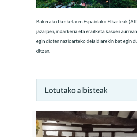
Bakerako Ikerketaren Espainiako Elkarteak (AI
jazarpen, indarkeria eta erailketa kasuen aurre
egin dioten nazioarteko deialdiarekin bat egin 
ditzan.
Lotutako albisteak