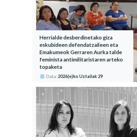
Herrialde desberdinetako giza
eskubideen defendatzaileen eta
Emakumeok Gerraren Aurka talde
feminista antimilitaristaren arteko
topaketa
Data:
2026(e)ko Uztailak 29