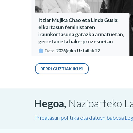
Itziar Mujika Chao eta Linda Gusia:
elkartasun feministaren
iraunkortasuna gatazka armatuetan,
gerretan eta bake-prozesuetan
Data:
2026(e)ko Uztailak 22
BERRI GUZTIAK IKUSI
Hegoa,
Nazioarteko La
Pribatasun politika eta datuen babesa
Leg