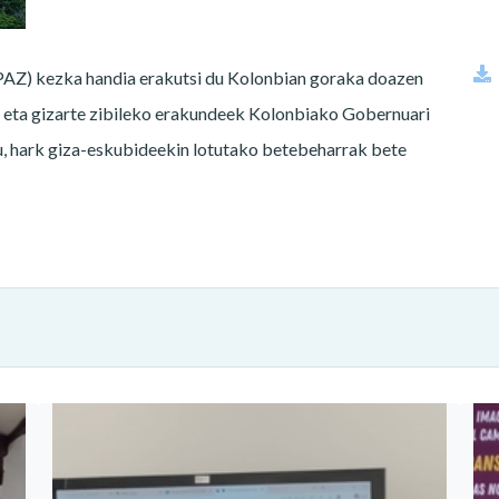
PAZ) kezka handia erakutsi du Kolonbian goraka doazen
an eta gizarte zibileko erakundeek Kolonbiako Gobernuari
du, hark giza-eskubideekin lotutako betebeharrak bete