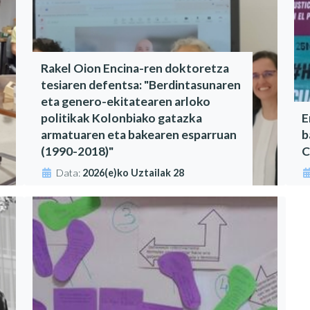
Rakel Oion Encina-ren doktoretza
tesiaren defentsa: "Berdintasunaren
eta genero-ekitatearen arloko
politikak Kolonbiako gatazka
E
armatuaren eta bakearen esparruan
b
(1990-2018)"
C
Data:
2026(e)ko Uztailak 28