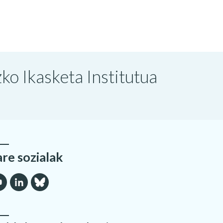
o Ikasketa Institutua
are sozialak