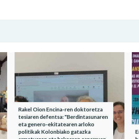
Rakel Oion Encina-ren doktoretza
tesiaren defentsa: "Berdintasunaren
eta genero-ekitatearen arloko
politikak Kolonbiako gatazka
E