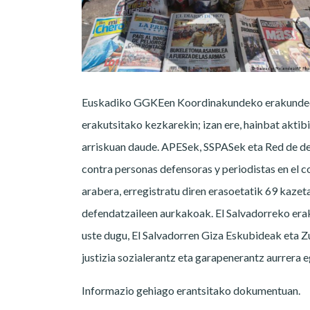
Euskadiko GGKEen Koordinakundeko erakundeok 
erakutsitako kezkarekin; izan ere, hainbat aktib
arriskuan daude. APESek, SSPASek eta Red de d
contra personas defensoras y periodistas en el
arabera, erregistratu diren erasoetatik 69 kaze
defendatzaileen aurkakoak. El Salvadorreko era
uste dugu, El Salvadorren Giza Eskubideak eta Z
justizia sozialerantz eta garapenerantz aurrera 
Informazio gehiago erantsitako dokumentuan.