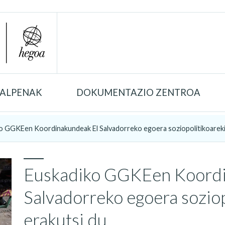
TALPENAK
DOKUMENTAZIO ZENTROA
o GGKEen Koordinakundeak El Salvadorreko egoera soziopolitikoareki
Euskadiko GGKEen Koordi
Salvadorreko egoera soziop
erakutsi du