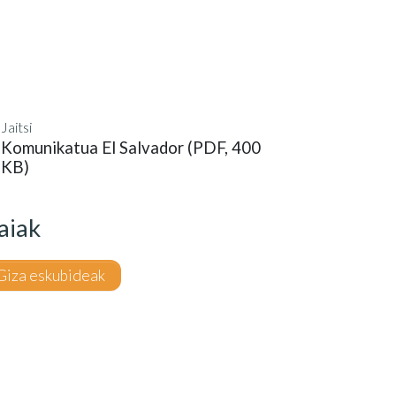
Jaitsi
Komunikatua El Salvador (PDF, 400
KB)
aiak
Giza eskubideak