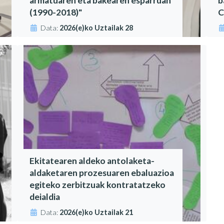
armatuaren eta bakearen esparruan
b
(1990-2018)"
C
Data:
2026(e)ko Uztailak 28
Ekitatearen aldeko antolaketa-
aldaketaren prozesuaren ebaluazioa
egiteko zerbitzuak kontratatzeko
deialdia
Data:
2026(e)ko Uztailak 21