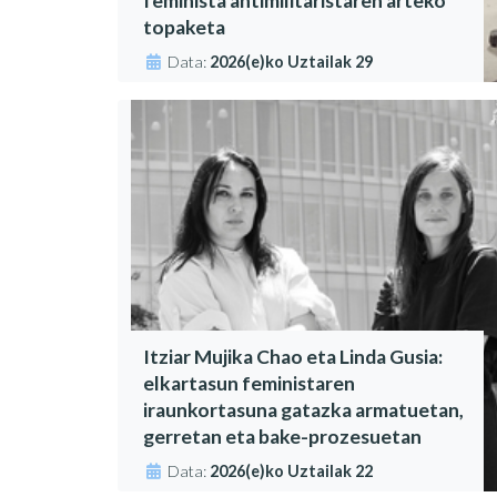
feminista antimilitaristaren arteko
topaketa
Data:
2026(e)ko Uztailak 29
Itziar Mujika Chao eta Linda Gusia:
elkartasun feministaren
iraunkortasuna gatazka armatuetan,
gerretan eta bake-prozesuetan
Data:
2026(e)ko Uztailak 22