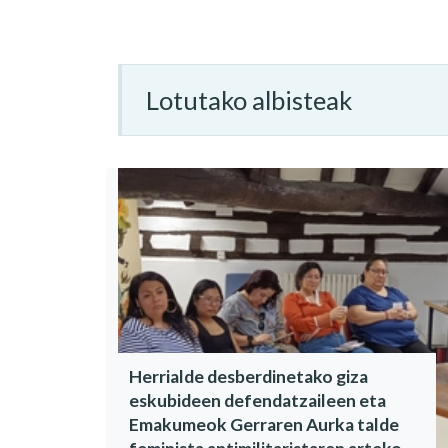
Lotutako albisteak
Herrialde desberdinetako giza
eskubideen defendatzaileen eta
Emakumeok Gerraren Aurka talde