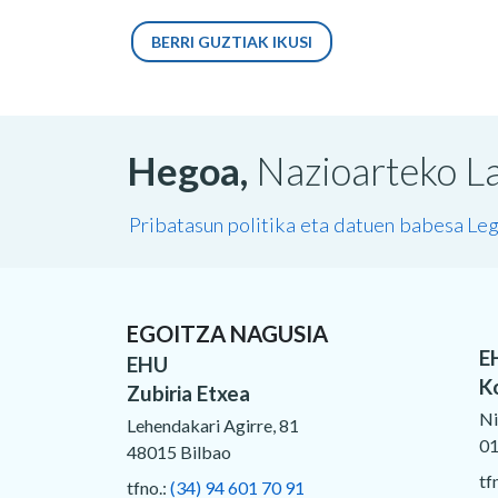
BERRI GUZTIAK IKUSI
Hegoa,
Nazioarteko La
Pribatasun politika eta datuen babesa
Leg
EGOITZA NAGUSIA
E
EHU
K
Zubiria Etxea
Ni
Lehendakari Agirre, 81
01
48015 Bilbao
tf
tfno.:
(34) 94 601 70 91