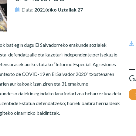
Data:
2021(e)ko Uztailak 27
bat egin dugu El Salvadorreko erakunde sozialek
ista, defendatzaile eta kazetari independente pertsekuzio
efensorasek aurkeztutako “Informe Especial: Agresiones
 contexto de COVID-19 en El Salvador 2020” txostenaren
G
tarien aurkakoak izan ziren eta 31 emakume
kunde sozialekin egindako lana indartzea beharrezkoa dela
uzenbide Estatua defendatzeko; horiek baitira herrialdeak
egiteko oinarrizko baldintzak.