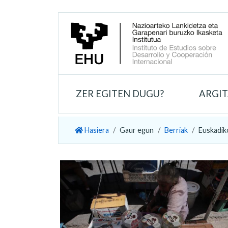
ZER EGITEN DUGU?
ARGI
Hasiera
Gaur egun
Berriak
Euskadik