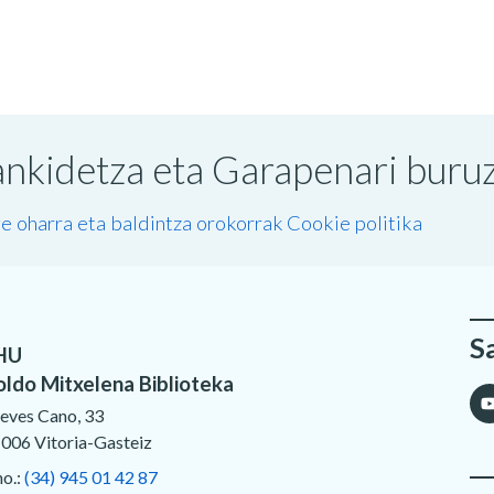
nkidetza eta Garapenari buruzk
e oharra eta baldintza orokorrak
Cookie politika
S
HU
oldo Mitxelena Biblioteka
eves Cano, 33
006 Vitoria-Gasteiz
no.:
(34) 945 01 42 87