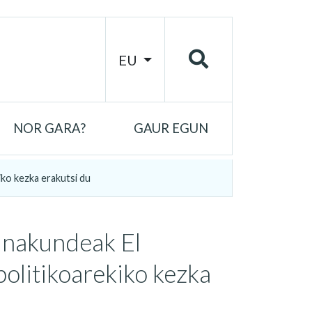
EU
NOR GARA?
GAUR EGUN
ko kezka erakutsi du
nakundeak El
olitikoarekiko kezka