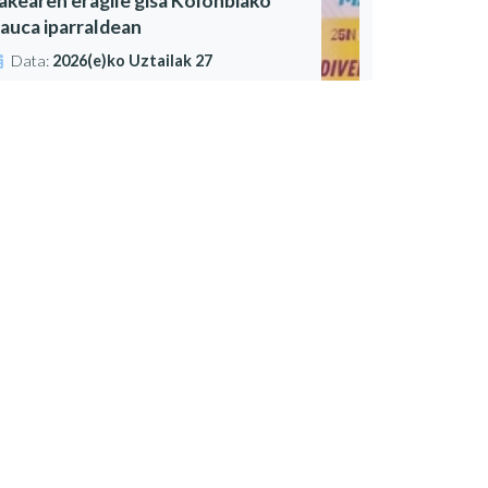
akearen eragile gisa Kolonbiako
auca iparraldean
Data:
2026(e)ko Uztailak 27